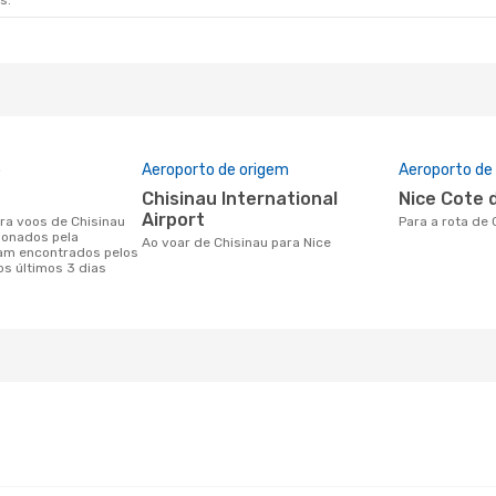
s.
o
Aeroporto de origem
Aeroporto de
Chisinau International
Nice Cote 
Airport
Para a rota de
ionados pela
Ao voar de Chisinau para Nice
am encontrados pelos
os últimos 3 dias