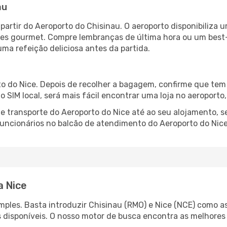
au
partir do Aeroporto do Chisinau. O aeroporto disponibiliz
ntes gourmet. Compre lembranças de última hora ou um best-s
uma refeição deliciosa antes da partida.
o do Nice. Depois de recolher a bagagem, confirme que tem 
ão SIM local, será mais fácil encontrar uma loja no aeroport
 transporte do Aeroporto do Nice até ao seu alojamento, se
 funcionários no balcão de atendimento do Aeroporto do Ni
a Nice
ples. Basta introduzir Chisinau (RMO) e Nice (NCE) como as
s disponíveis. O nosso motor de busca encontra as melhores