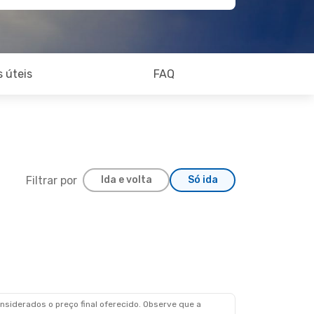
 úteis
FAQ
Filtrar por
Ida e volta
Só ida
siderados o preço final oferecido. Observe que a