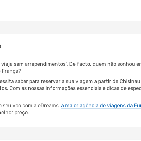
e
s, viaja sem arrependimentos”. De facto, quem não sonhou e
é França?
cessita saber para reservar a sua viagem a partir de Chis
s. Com as nossas informações essenciais e dicas de especi
 o seu voo com a eDreams,
a maior agência de viagens da Eu
elhor preço.