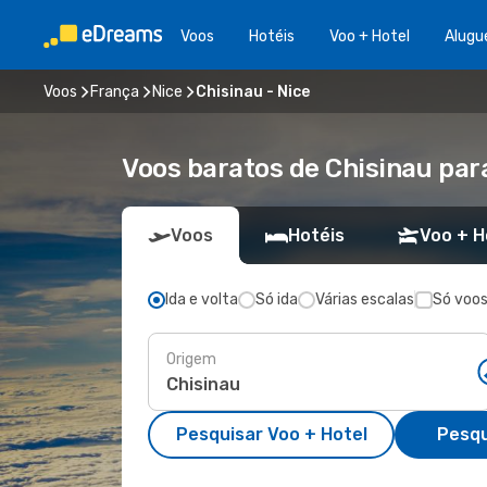
Voos
Hotéis
Voo + Hotel
Alugu
Voos
França
Nice
Chisinau - Nice
Voos baratos de Chisinau par
Voos
Hotéis
Voo + H
Ida e volta
Só ida
Várias escalas
Só voos
Origem
Pesquisar Voo + Hotel
Pesqu