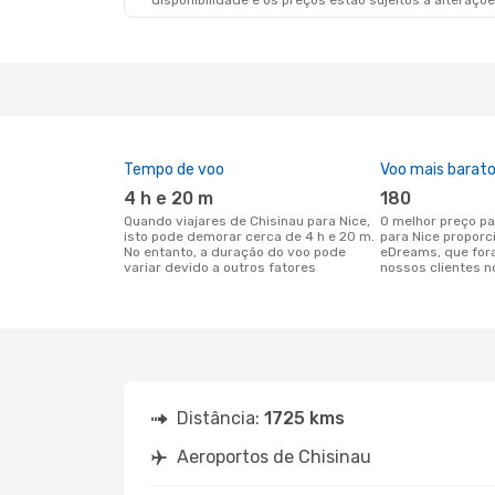
disponibilidade e os preços estão sujeitos a alteraçõe
Tempo de voo
Voo mais barat
4 h e 20 m
180
Quando viajares de Chisinau para Nice,
O melhor preço para voos de Chisinau
isto pode demorar cerca de 4 h e 20 m.
para Nice proporc
No entanto, a duração do voo pode
eDreams, que for
variar devido a outros fatores
nossos clientes n
Distância:
1725 kms
Aeroportos de Chisinau