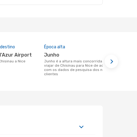
 destino
Época alta
Companhia
nesta rota
d'Azur Airport
junho
Fly One, SkyUp MT, Wizz Air
 Chisinau a Nice
junho é a altura mais concorrida para
Malta
viajar de Chisinau para Nice de acordo
com os dados de pesquisa dos nossos
Companhias aéreas que viajam de
clientes
Chisinau par