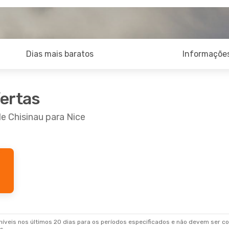
Dias mais baratos
Informações
fertas
e Chisinau para Nice
6 De Set.
- Dom., 20 De Set.
e
Direto
 NCE
e
Direto
RMO
veis nos últimos 20 dias para os períodos especificados e não devem ser con