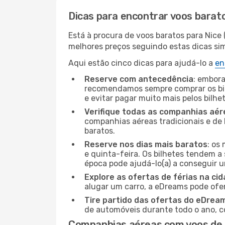
Dicas para encontrar voos barat
Está à procura de voos baratos para Nice
melhores preços seguindo estas dicas simp
Aqui estão cinco dicas para ajudá-lo a
en
Reserve com antecedência
: embora
recomendamos sempre comprar os bil
e evitar pagar muito mais pelos bilhe
Verifique todas as companhias aér
companhias aéreas tradicionais e de 
baratos.
Reserve nos dias mais baratos
: os
e quinta-feira. Os bilhetes tendem a 
época pode ajudá-lo(a) a conseguir 
Explore as ofertas de férias na ci
alugar um carro, a eDreams pode ofe
Tire partido das ofertas do eDrea
de automóveis durante todo o ano, co
Companhias aéreas com voos de 