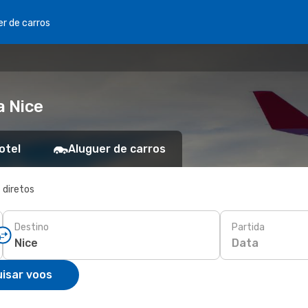
er de carros
a Nice
otel
Aluguer de carros
 diretos
Destino
Partida
Data
isar voos