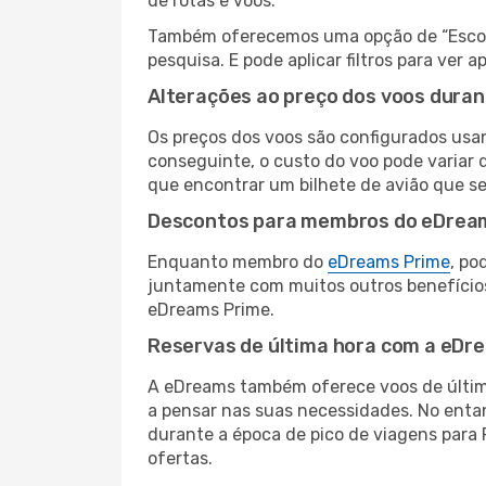
de rotas e voos.
Também oferecemos uma opção de “Escolha
pesquisa. E pode aplicar filtros para ver
Alterações ao preço dos voos duran
Os preços dos voos são configurados usan
conseguinte, o custo do voo pode variar d
que encontrar um bilhete de avião que s
Descontos para membros do eDrea
Enquanto membro do
eDreams Prime
, po
juntamente com muitos outros benefício
eDreams Prime.
Reservas de última hora com a eDr
A eDreams também oferece voos de última
a pensar nas suas necessidades. No enta
durante a época de pico de viagens para 
ofertas.