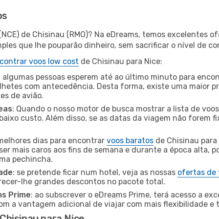
os
 (NCE) de Chisinau (RMO)? Na eDreams, temos excelentes ofe
les que lhe pouparão dinheiro, sem sacrificar o nível de co
contrar voos low cost
de Chisinau para Nice:
 algumas pessoas esperem até ao último minuto para encont
hetes com antecedência. Desta forma, existe uma maior pr
tes de avião.
eas
: Quando o nosso motor de busca mostrar a lista de voos 
baixo custo. Além disso, se as datas da viagem não forem fi
 melhores dias para encontrar
voos baratos
de Chisinau para
ser mais caros aos fins de semana e durante a época alta, p
uma pechincha.
dade
: se pretende ficar num hotel, veja as nossas
ofertas de
recer-lhe grandes descontos no pacote total.
ms Prime
: ao subscrever o eDreams Prime, terá acesso a exc
m a vantagem adicional de viajar com mais flexibilidade e 
Chisinau para Nice