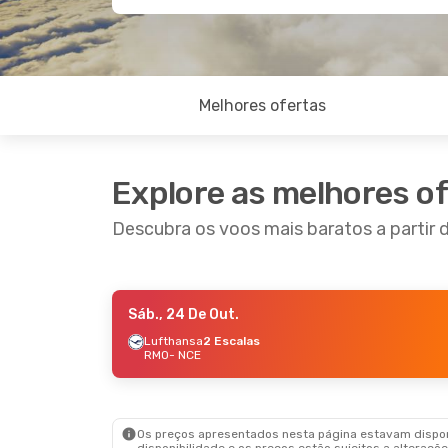
Melhores ofertas
Explore as melhores o
Descubra os voos mais baratos a partir d
Sáb., 24 De Out.
Qua., 2 De Set.
- Ter., 8 De Set.
Qua., 1
Lufthansa
2 Escalas
RMO
- NCE
Fly One
Direto
Fly On
RMO
- NCE
RMO
-
Wizz Air Malta
Direto
Fly On
NCE
- RMO
NCE
- 
Os preços apresentados nesta página estavam disponí