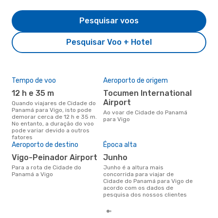
Pesquisar voos
Pesquisar Voo + Hotel
Tempo de voo
Aeroporto de origem
Pre
de 
12 h e 35 m
Tocumen International
7
Airport
Quando viajares de Cidade do
Panamá para Vigo, isto pode
Um voo de Cidade do Panamá
Ao voar de Cidade do Panamá
demorar cerca de 12 h e 35 m.
par
para Vigo
No entanto, a duração do voo
cer
pode variar devido a outros
dad
fatores
mes
Aeroporto de destino
Época alta
Vigo-Peinador Airport
junho
Para a rota de Cidade do
junho é a altura mais
Panamá a Vigo
concorrida para viajar de
Cidade do Panamá para Vigo de
acordo com os dados de
pesquisa dos nossos clientes