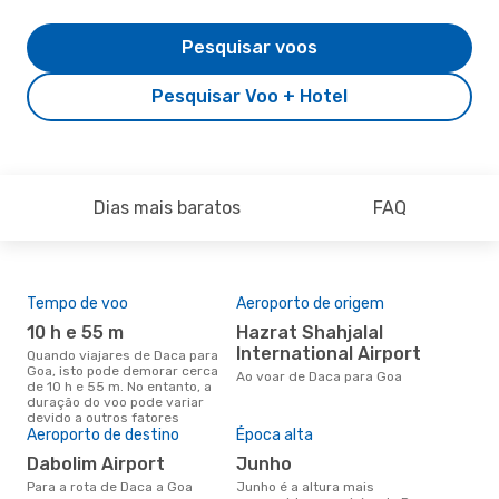
Pesquisar voos
Pesquisar Voo + Hotel
Dias mais baratos
FAQ
Tempo de voo
Aeroporto de origem
Pre
de 
10 h e 55 m
Hazrat Shahjalal
2
International Airport
Quando viajares de Daca para
Goa, isto pode demorar cerca
Um voo de Daca para Goa na
Ao voar de Daca para Goa
de 10 h e 55 m. No entanto, a
eDr
duração do voo pode variar
com
devido a outros fatores
dos
Aeroporto de destino
Época alta
Dabolim Airport
junho
Para a rota de Daca a Goa
junho é a altura mais