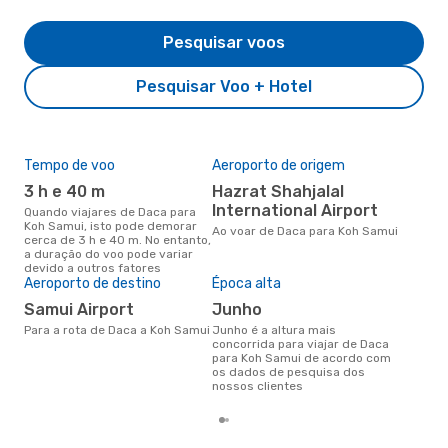
Pesquisar voos
Pesquisar Voo + Hotel
Tempo de voo
Aeroporto de origem
Pre
de 
3 h e 40 m
Hazrat Shahjalal
6
International Airport
Quando viajares de Daca para
Koh Samui, isto pode demorar
Um voo de Daca para Koh Samui
Ao voar de Daca para Koh Samui
cerca de 3 h e 40 m. No entanto,
na 
a duração do voo pode variar
€, 
devido a outros fatores
pre
Aeroporto de destino
Época alta
Samui Airport
junho
Para a rota de Daca a Koh Samui
junho é a altura mais
concorrida para viajar de Daca
para Koh Samui de acordo com
os dados de pesquisa dos
nossos clientes