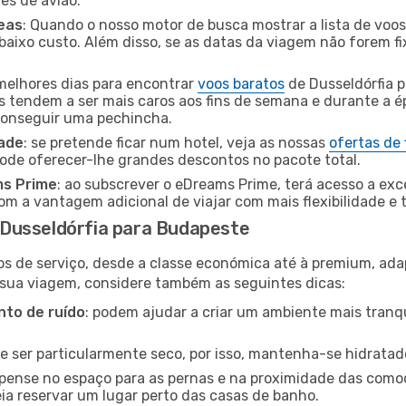
tes de avião.
eas
: Quando o nosso motor de busca mostrar a lista de voos 
baixo custo. Além disso, se as datas da viagem não forem fi
 melhores dias para encontrar
voos baratos
de Dusseldórfia 
es tendem a ser mais caros aos fins de semana e durante a é
 conseguir uma pechincha.
dade
: se pretende ficar num hotel, veja as nossas
ofertas de
pode oferecer-lhe grandes descontos no pacote total.
ms Prime
: ao subscrever o eDreams Prime, terá acesso a exc
m a vantagem adicional de viajar com mais flexibilidade e 
Dusseldórfia para Budapeste
os de serviço, desde a classe económica até à premium, ad
 sua viagem, considere também as seguintes dicas:
to de ruído
: podem ajudar a criar um ambiente mais tranqu
de ser particularmente seco, por isso, mantenha-se hidratad
 pense no espaço para as pernas e na proximidade das comod
ia reservar um lugar perto das casas de banho.