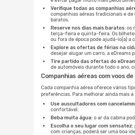
e evitar pagar muito mais pelos bilhe
Verifique todas as companhias aér
companhias aéreas tradicionais e de 
baratos.
Reserve nos dias mais baratos
: os
terça-feira e quinta-feira. Os bilhet
ou fora de época pode ajudá-lo(a) a
Explore as ofertas de férias na ci
desejar alugar um carro, a eDreams 
Tire partido das ofertas do eDrea
de automóveis durante todo o ano, co
Companhias aéreas com voos de 
Cada companhia aérea oferece vários tip
preferências. Para melhorar ainda mais a
Use auscultadores com cancelamen
confortável.
Beba muita água
: o ar da cabina po
Escolha o seu lugar com sensatez
:
com crianças, poderá ser uma boa ide