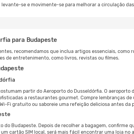
: levante-se e movimente-se para melhorar a circulação das
rfia para Budapeste
ntes, recomendamos que inclua artigos essenciais, como r
es de entretenimento, como livros, revistas ou filmes.
udapeste
dórfia
costumam partir do Aeroporto do Dusseldórfia. O aeroporto 
fisticadas a restaurantes gourmet. Compre lembranças de úl
 Wi-Fi gratuito ou saboreie uma refeição deliciosa antes da p
este
o do Budapeste. Depois de recolher a bagagem, confirme qu
e um cartão SIM local, será mais fácil encontrar uma loja n