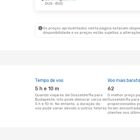
DUS
- BUD
Os preços apresentados nesta página estavam disponí
disponibilidade e os preços estão sujeitos a alteraçõe
Tempo de voo
Voo mais barat
5 h e 10 m
62
Quando viajares de Dusseldórfia para
O melhor preço para voos de
Budapeste, isto pode demorar cerca de
Dusseldórfia par
5 h e 10 m. No entanto, a duração do
proporcionados p
voo pode variar devido a outros fatores
foram encontrado
clientes nos últim