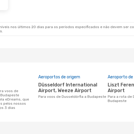
veis nos últimos 20 dias para os períodos especificados e não devem ser con
s.
o
Aeroportos de origem
Aeroporto de
Düsseldorf International
Liszt Ferenc International
Airport, Weeze Airport
Airport
a Budapeste
Para voos de Dusseldórfia a Budapeste
Para a rota de Dusseldórfia a
ela eDreams, que
Budapeste
s pelos nossos
os 3 dias