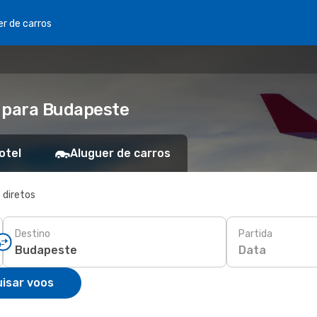
er de carros
a para Budapeste
otel
Aluguer de carros
 diretos
Destino
Partida
Data
isar voos