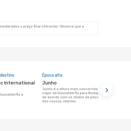
siderados o preço final oferecido. Observe que a
 destino
Época alta
Companhia
nesta rota
junho
Eurowin
junho é a altura mais concorrida para
viajar de Dusseldórfia para Budapeste
Companhias aéreas que viajam de
de acordo com os dados de pesquisa
Dusseldórfi
dos nossos clientes