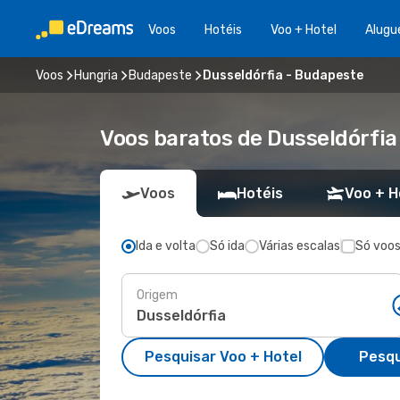
Voos
Hotéis
Voo + Hotel
Alugu
Voos
Hungria
Budapeste
Dusseldórfia - Budapeste
Voos baratos de Dusseldórfi
Voos
Hotéis
Voo + H
Ida e volta
Só ida
Várias escalas
Só voos
Origem
Pesquisar Voo + Hotel
Pesqu