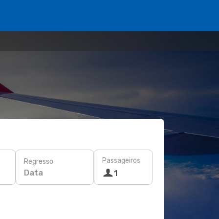
Passageiros
Regresso
Data
1