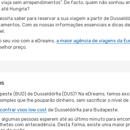
s, viaja sem arrependimentos”. De facto, quem não sonhou e
a até Hungria?
essita saber para reservar a sua viagem a partir de Dusse
amentos. Com as nossas informações essenciais e dicas de e
el.
 o seu voo com a eDreams,
a maior agência de viagens da Eu
elhor preço.
os
peste (BUD) de Dusseldórfia (DUS)? Na eDreams, temos exce
imples que lhe pouparão dinheiro, sem sacrificar o nível de
contrar voos low cost
de Dusseldórfia para Budapeste:
 algumas pessoas esperem até ao último minuto para encont
hetes com antecedência. Desta forma, existe uma maior pr