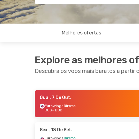
Melhores ofertas
Explore as melhores o
Descubra os voos mais baratos a partir 
Qua., 7 De Out.
Ter., 13 De Out.
- Sex., 16 De Out.
Sex., 18
Eurowings
Direto
DUS
- BUD
Eurowings
Direto
Eurow
DUS
- BUD
DUS
- 
Eurowings
Direto
Eurow
BUD
- DUS
BUD
- 
Sex., 18 De Set.
Eurowings
Direto