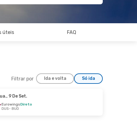
 úteis
FAQ
Filtrar por
Ida e volta
Só ida
ua., 9 De Set.
Eurowings
Direto
DUS
- BUD