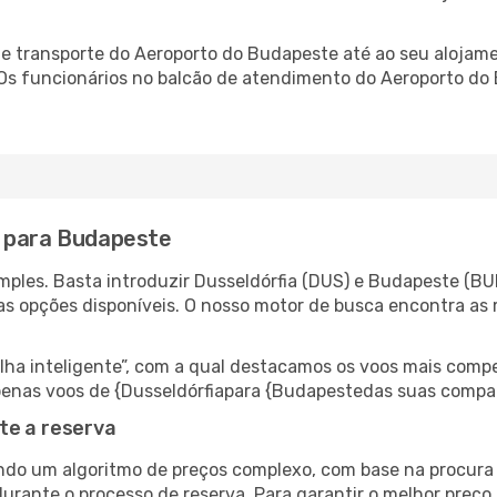
 transporte do Aeroporto do Budapeste até ao seu alojamen
. Os funcionários no balcão de atendimento do Aeroporto 
a para Budapeste
ples. Basta introduzir Dusseldórfia (DUS) e Budapeste (BUD
as opções disponíveis. O nosso motor de busca encontra as 
 inteligente”, com a qual destacamos os voos mais compet
r apenas voos de {Dusseldórfiapara {Budapestedas suas compa
te a reserva
do um algoritmo de preços complexo, com base na procura e
durante o processo de reserva. Para garantir o melhor preço