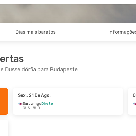
Dias mais baratos
Informações
fertas
de Dusseldórfia para Budapeste
Sex., 21 De Ago.
Q
 De Set.
- Dom., 20 De Set.
Eurowings
Direto
DUS
- BUD
ings
Direto
BUD
ings
Direto
DUS