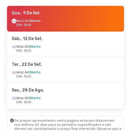
Qua., 23 De Set.
Qua., 9 De Set.
- Dom., 27 De Set.
Wizz Air
Wizz Air
Direto
Direto
EIN
EIN
- BUD
- BUD
Wizz Air
Direto
BUD
- EIN
Sáb., 12 De Set.
Sáb., 12 De Set.
Wizz Air
Direto
- Ter., 15 De Set.
EIN
- BUD
Wizz Air
Direto
EIN
- BUD
Wizz Air
Direto
Ter., 22 De Set.
BUD
- EIN
Wizz Air
Direto
EIN
- BUD
Ter., 8 De Set.
- Sex., 11 De Set.
Wizz Air
Direto
Sex., 28 De Ago.
EIN
- BUD
Wizz Air
Direto
Wizz Air
Direto
BUD
- EIN
EIN
- BUD
Sáb., 17 De Out.
- Seg., 19 De Out.
Os preços apresentados nesta página estavam disponíveis
Wizz Air
Direto
nos últimos 20 dias para os períodos especificados e não
EIN
- BUD
devem ser considerados o preço final oferecido. Observe que a
Wizz Air
Direto