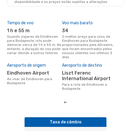
disponibilidade e os preços estão sujeitos a alterações.
BUD
- EIN
Tempo de voo
Voo mais barato
Épo
1 h e 55 m
34
j
Quando viajares de Eindhoven
O melhor preço para voos de
junho é a altura mais
para Budapeste, isto pode
Eindhoven para Budapeste
conc
demorar cerca de 1 h e 55 m. No
proporcionados pela eDreams,
Ein
entanto, a duração do voo pode
que foram encontrados pelos
aco
variar devido a outros fatores
nossos clientes nos últimos 3
pes
dias
Pre
de 
Aeroporto de origem
Aeroporto de destino
11
Eindhoven Airport
Liszt Ferenc
Um voo de Eindhoven para
International Airport
Ao voar de Eindhoven para
Bud
Budapeste
cer
Para a rota de Eindhoven a
dad
Budapeste
mes
Taxa de câmbio