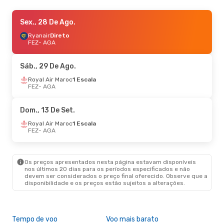
Sex., 11 De Set.
Sex., 28 De Ago.
- Seg., 14 De Set.
Ryanair
Ryanair
Direto
Direto
FEZ
FEZ
- AGA
- AGA
Ryanair
Direto
AGA
- FEZ
Sáb., 29 De Ago.
Royal Air Maroc
1 Escala
FEZ
- AGA
Dom., 13 De Set.
Royal Air Maroc
1 Escala
FEZ
- AGA
Os preços apresentados nesta página estavam disponíveis
nos últimos 20 dias para os períodos especificados e não
devem ser considerados o preço final oferecido. Observe que a
disponibilidade e os preços estão sujeitos a alterações.
Tempo de voo
Voo mais barato
Épo