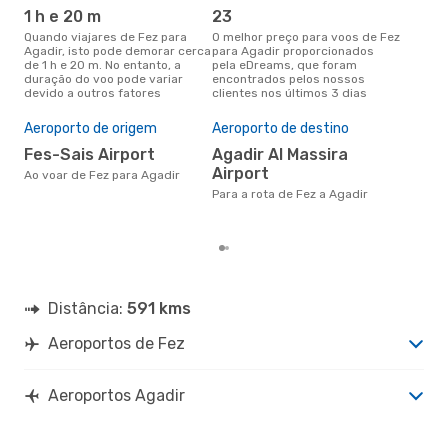
1 h e 20 m
23
ab
Quando viajares de Fez para
O melhor preço para voos de Fez
abril é a altura mais concorrida
Agadir, isto pode demorar cerca
para Agadir proporcionados
para
de 1 h e 20 m. No entanto, a
pela eDreams, que foram
de 
duração do voo pode variar
encontrados pelos nossos
pes
devido a outros fatores
clientes nos últimos 3 dias
Pre
de 
Aeroporto de origem
Aeroporto de destino
6
Fes-Sais Airport
Agadir Al Massira
Um voo de Fez para Agadir na
Airport
eDr
Ao voar de Fez para Agadir
com
Para a rota de Fez a Agadir
dos
Distância:
591 kms
Aeroportos de Fez
Aeroportos Agadir