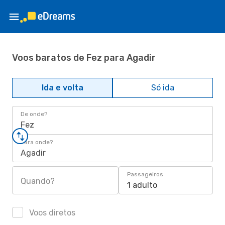
Voos baratos de Fez para Agadir
Ida e volta
Só ida
De onde?
Fez
Para onde?
Agadir
Passageiros
Quando?
1 adulto
Voos diretos