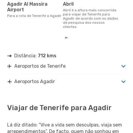
Agadir Al Massira
abril
ab
Airport
abril é a altura mais concorrida
março é uma das melhores
para viajar de Tenerife para
altu
Para a rota de Tenerife a Agadir
Agadir de acordo com os dados
com
de pesquisa dos nossos
aco
clientes
nos
Distância:
712 kms
Aeroportos de Tenerife
Aeroportos Agadir
Viajar de Tenerife para Agadir
Lá diz ditado: “Vive a vida sem desculpas, viaja sem
arrependimentos”. De facto, quem não sonhou em