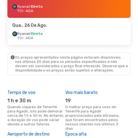
Ryanair
Direto
TCI
- AGA
Qua., 26 De Ago.
Ryanair
Direto
TCI
- AGA
Os preços apresentados nesta página estavam disponíveis
nos últimos 20 dias para os períodos especificados e não
devem ser considerados o preço final oferecido. Observe que a
disponibilidade e os preços estão sujeitos a alterações.
Tempo de voo
Voo mais barato
Com
ope
1 h e 30 m
19
R
Quando viajares de Tenerife
O melhor preço para voos de
para Agadir, isto pode demorar
Tenerife para Agadir
Companhias aéreas que viajam
cerca de 1 h e 30 m. No entanto,
proporcionados pela eDreams,
de T
a duração do voo pode variar
que foram encontrados pelos
devido a outros fatores
nossos clientes nos últimos 3
dias
A m
Aeroporto de destino
Época alta
res