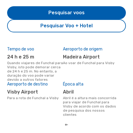
Pesquisar voos
Pesquisar Voo + Hotel
Tempo de voo
Aeroporto de origem
Pre
de 
24 h e 25 m
Madeira Airport
11
Quando viajares de Funchal para
Ao voar de Funchal para Visby
Visby, isto pode demorar cerca
Um voo de Funchal para Visby
de 24 h e 25 m. No entanto, a
na 
duração do voo pode variar
€, 
devido a outros fatores
pre
Aeroporto de destino
Época alta
Visby Airport
abril
Para a rota de Funchal a Visby
abril é a altura mais concorrida
para viajar de Funchal para
Visby de acordo com os dados
de pesquisa dos nossos
clientes