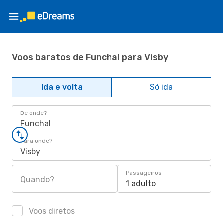
Voos baratos de Funchal para Visby
Ida e volta
Só ida
De onde?
Funchal
Para onde?
Visby
Passageiros
Quando?
1 adulto
Voos diretos