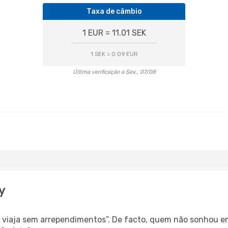
Taxa de câmbio
1 EUR = 11.01 SEK
1 SEK = 0.09 EUR
Última verificação a Sex., 07/08
y
s, viaja sem arrependimentos”. De facto, quem não sonhou e