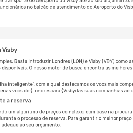
 transporte do Aeroporto do Visby até ao seu alojamento, s
 funcionários no balcão de atendimento do Aeroporto do Vi
 Visby
ples. Basta introduzir Londres (LON) e Visby (VBY) como as
s disponíveis. O nosso motor de busca encontra as melhores
 inteligente”, com a qual destacamos os voos mais compet
 apenas voos de {Londrespara {Visbydas suas companhias aére
te a reserva
do um algoritmo de preços complexo, com base na procura e
urante o processo de reserva. Para garantir o melhor preço 
e adeque ao seu orçamento.