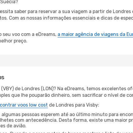
 Suécia?
cessita saber para reservar a sua viagem a partir de Lond
s. Com as nossas informações essenciais e dicas de especi
 o seu voo com a eDreams,
a maior agência de viagens da Eu
elhor preço.
os
y (VBY) de Londres (LON)? Na eDreams, temos excelentes ofe
les que lhe pouparão dinheiro, sem sacrificar o nível de co
contrar voos low cost
de Londres para Visby:
 algumas pessoas esperem até ao último minuto para encont
hetes com antecedência. Desta forma, existe uma maior pr
tes de avião.