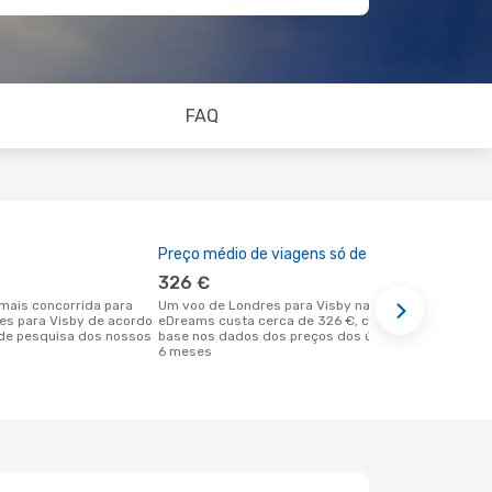
FAQ
Preço médio de viagens só de ida
A melhor al
326 €
junho
Um voo de Londres para Visby na
dezembro é uma das melhores alturas
res para Visby de acordo
eDreams custa cerca de 326 €, com
para voar p
de pesquisa dos nossos
base nos dados dos preços dos últimos
Londres de 
6 meses
dos nossos 