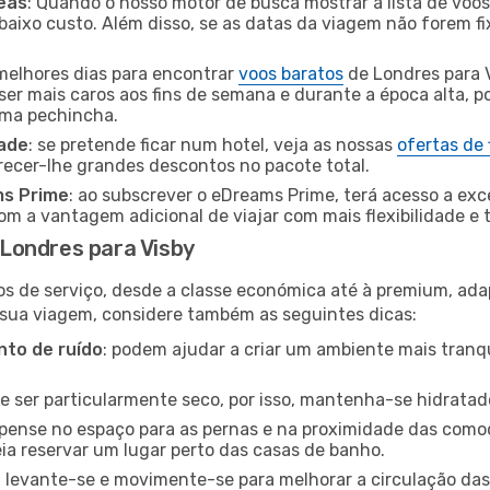
eas
: Quando o nosso motor de busca mostrar a lista de voos 
baixo custo. Além disso, se as datas da viagem não forem fi
 melhores dias para encontrar
voos baratos
de Londres para 
ser mais caros aos fins de semana e durante a época alta, p
uma pechincha.
dade
: se pretende ficar num hotel, veja as nossas
ofertas de
recer-lhe grandes descontos no pacote total.
ms Prime
: ao subscrever o eDreams Prime, terá acesso a exc
m a vantagem adicional de viajar com mais flexibilidade e 
Londres para Visby
os de serviço, desde a classe económica até à premium, ad
 sua viagem, considere também as seguintes dicas:
to de ruído
: podem ajudar a criar um ambiente mais tranqu
de ser particularmente seco, por isso, mantenha-se hidratad
 pense no espaço para as pernas e na proximidade das comod
ia reservar um lugar perto das casas de banho.
: levante-se e movimente-se para melhorar a circulação das