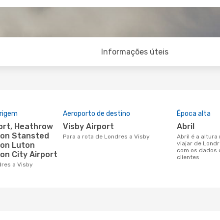
Informações úteis
origem
Aeroporto de destino
Época alta
Visby Airport
abril
don Stansted
Para a rota de Londres a Visby
abril é a altura mais concorrida para
viajar de Lond
don Luton
com os dados 
on City Airport
clientes
dres a Visby