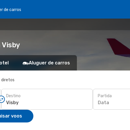
er de carros
 Visby
otel
Aluguer de carros
 diretos
Destino
Partida
Data
isar voos