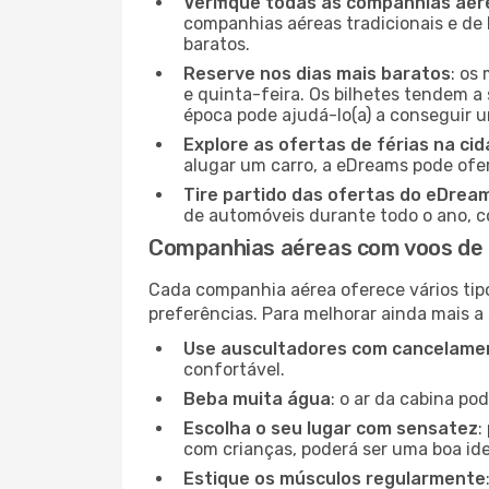
Verifique todas as companhias aér
companhias aéreas tradicionais e de 
baratos.
Reserve nos dias mais baratos
: os
e quinta-feira. Os bilhetes tendem a 
época pode ajudá-lo(a) a conseguir 
Explore as ofertas de férias na ci
alugar um carro, a eDreams pode ofe
Tire partido das ofertas do eDrea
de automóveis durante todo o ano, co
Companhias aéreas com voos de 
Cada companhia aérea oferece vários tip
preferências. Para melhorar ainda mais a
Use auscultadores com cancelamen
confortável.
Beba muita água
: o ar da cabina po
Escolha o seu lugar com sensatez
:
com crianças, poderá ser uma boa ide
Estique os músculos regularmente