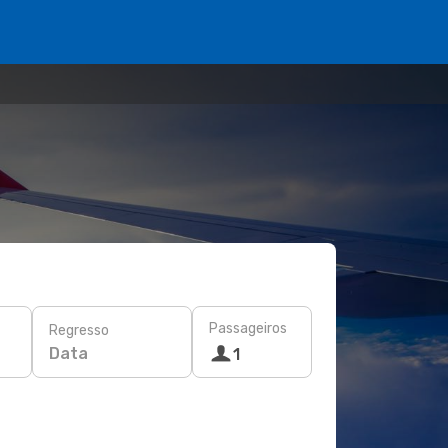
Passageiros
Regresso
Data
1