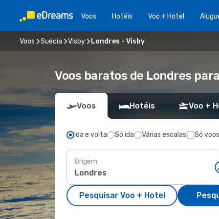
Voos
Hotéis
Voo + Hotel
Alugu
Voos
Suécia
Visby
Londres - Visby
Voos baratos de Londres para
Voos
Hotéis
Voo + H
Ida e volta
Só ida
Várias escalas
Só voos
Origem
Pesquisar Voo + Hotel
Pesqu