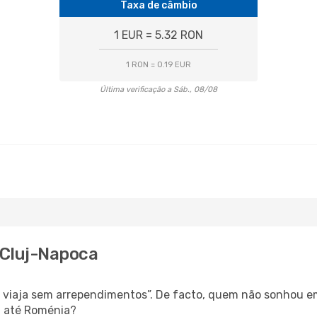
Taxa de câmbio
1 EUR = 5.32 RON
1 RON = 0.19 EUR
Última verificação a Sáb., 08/08
 Cluj-Napoca
s, viaja sem arrependimentos”. De facto, quem não sonhou e
a até Roménia?