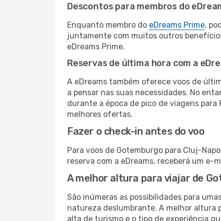
Descontos para membros do eDrea
Enquanto membro do
eDreams Prime
, po
juntamente com muitos outros benefício
eDreams Prime.
Reservas de última hora com a eDr
A eDreams também oferece voos de última
a pensar nas suas necessidades. No enta
durante a época de pico de viagens para 
melhores ofertas.
Fazer o check-in antes do voo
Para voos de Gotemburgo para Cluj-Napoca
reserva com a eDreams, receberá um e-ma
A melhor altura para viajar de 
São inúmeras as possibilidades para umas
natureza deslumbrante. A melhor altura p
alta de turismo e o tipo de experiência qu