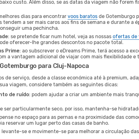
baixo custo. Além disso, se as datas da viagem não forem fi
 melhores dias para encontrar
voos baratos
de Gotemburgo p
es tendem a ser mais caros aos fins de semana e durante a é
 conseguir uma pechincha.
dade
: se pretende ficar num hotel, veja as nossas
ofertas de
pode oferecer-lhe grandes descontos no pacote total.
ms Prime
: ao subscrever o eDreams Prime, terá acesso a exc
m a vantagem adicional de viajar com mais flexibilidade e 
 Gotemburgo para Cluj-Napoca
os de serviço, desde a classe económica até à premium, ad
 sua viagem, considere também as seguintes dicas:
to de ruído
: podem ajudar a criar um ambiente mais tranqu
de ser particularmente seco, por isso, mantenha-se hidratad
 pense no espaço para as pernas e na proximidade das comod
ia reservar um lugar perto das casas de banho.
: levante-se e movimente-se para melhorar a circulação das