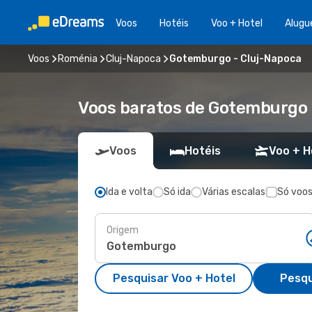
Voos
Hotéis
Voo + Hotel
Alugu
Voos
Roménia
Cluj-Napoca
Gotemburgo - Cluj-Napoca
Voos baratos de Gotemburgo 
Voos
Hotéis
Voo + H
Ida e volta
Só ida
Várias escalas
Só voos
Origem
Pesquisar Voo + Hotel
Pesqu