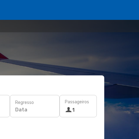
Passageiros
Regresso
Data
1