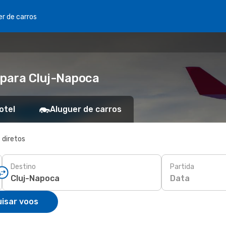
er de carros
para Cluj-Napoca
otel
Aluguer de carros
 diretos
Destino
Partida
Data
isar voos