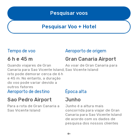
Pesquisar voos
Pesquisar Voo + Hotel
Tempo de voo
Aeroporto de origem
Pre
de 
6 h e 45 m
Gran Canaria Airport
9
Quando viajares de Gran
Ao voar de Gran Canaria para
Canaria para Sao Vicente Island,
Sao Vicente Island
Um voo de Gran Canaria para
isto pode demorar cerca de 6 h
Sao
e 45 m. No entanto, a duração
cus
do voo pode variar devido a
nos
outros fatores
últ
Aeroporto de destino
Época alta
Sao Pedro Airport
junho
Para a rota de Gran Canaria a
junho é a altura mais
Sao Vicente Island
concorrida para viajar de Gran
Canaria para Sao Vicente Island
de acordo com os dados de
pesquisa dos nossos clientes