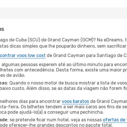
os
tiago de Cuba (SCU) de Grand Cayman (GCM)? Na eDreams, te
as dicas simples que lhe pouparão dinheiro, sem sacrificar 
contrar voos low cost
de Grand Cayman para Santiago de C
 algumas pessoas esperem até ao último minuto para encont
hetes com antecedência. Desta forma, existe uma maior pr
tes de avião.
eas
: Quando o nosso motor de busca mostrar a lista de voos 
baixo custo. Além disso, se as datas da viagem não forem fi
 melhores dias para encontrar
voos baratos
de Grand Cayman
a-feira. Os bilhetes tendem a ser mais caros aos fins de se
oca pode ajudá-lo(a) a conseguir uma pechincha.
dade
: se pretende ficar num hotel, veja as nossas
ofertas de
pode oferecer-lhe grandes descontos no pacote total.