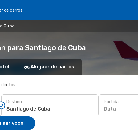
er de carros
de Cuba
n para Santiago de Cuba
otel
Aluguer de carros
 diretos
Destino
Partida
Data
isar voos