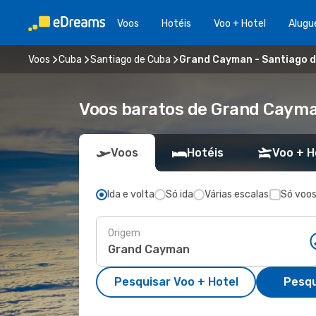
Voos
Hotéis
Voo + Hotel
Alugu
Voos
Cuba
Santiago de Cuba
Grand Cayman - Santiago 
Voos baratos de Grand Cayma
Voos
Hotéis
Voo + H
Ida e volta
Só ida
Várias escalas
Só voos
Origem
Pesquisar Voo + Hotel
Pesqu