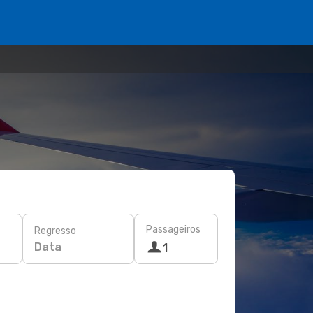
Passageiros
Regresso
Data
1