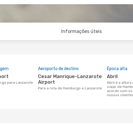
Informações úteis
rigem
Aeroporto de destino
Época alta
port
Cesar Manrique-Lanzarote
abril
Airport
urgo para Lanzarote
abril é a altura mais concorrida para
viajar de Hamb
Para a rota de Hamburgo a Lanzarote
acordo com os
nossos cliente