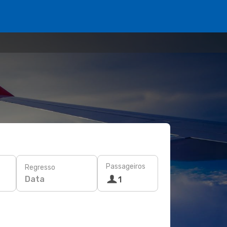
Passageiros
Regresso
Data
1