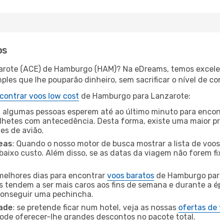
os
zarote (ACE) de Hamburgo (HAM)? Na eDreams, temos excelen
les que lhe pouparão dinheiro, sem sacrificar o nível de co
contrar voos low cost
de Hamburgo para Lanzarote:
 algumas pessoas esperem até ao último minuto para encont
hetes com antecedência. Desta forma, existe uma maior pr
tes de avião.
eas
: Quando o nosso motor de busca mostrar a lista de voos 
baixo custo. Além disso, se as datas da viagem não forem fi
 melhores dias para encontrar
voos baratos
de Hamburgo par
es tendem a ser mais caros aos fins de semana e durante a é
 conseguir uma pechincha.
dade
: se pretende ficar num hotel, veja as nossas
ofertas de
pode oferecer-lhe grandes descontos no pacote total.