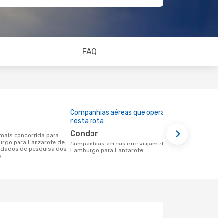
FAQ
Companhias aéreas que operam
Preço médi
nesta rota
285 €
Condor
Um voo de Hamburgo para Lanzarote na
urgo para Lanzarote de
eDreams cus
Companhias aéreas que viajam de
 dados de pesquisa dos
base nos da
Hamburgo para Lanzarote
s
6 meses