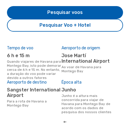
Pesquisar voos
Pesquisar Voo + Hotel
Tempo de voo
Aeroporto de origem
Pre
de 
6 h e 15 m
Jose Martí
5
International Airport
Quando viajares de Havana para
Montego Bay, isto pode demorar
Um voo de Havana para
Ao voar de Havana para
cerca de 6 h e 15 m. No entanto,
Mon
Montego Bay
a duração do voo pode variar
cer
devido a outros fatores
dad
Aeroporto de destino
Época alta
mes
Sangster International
junho
Airport
junho é a altura mais
concorrida para viajar de
Para a rota de Havana a
Havana para Montego Bay de
Montego Bay
acordo com os dados de
pesquisa dos nossos clientes