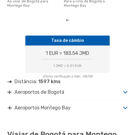
Ao voar de Bogotá para
Para a rota de Bogotá a
Bay
Montego Bay
Montego Bay
aco
nos
Taxa de câmbio
1 EUR = 183.54 JMD
1 JMD = 0.01 EUR
Última verificação a Sáb., 08/08
Distância:
1597 kms
Aeroportos de Bogotá
Aeroportos Montego Bay
Viajar de Bogotá para Montego