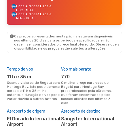
Copa Airlines
1 Escala
BOG
- MBJ
Copa Airlines
1 Escala
MBJ
- BOG
Os preços apresentados nesta página estavam disponíveis
nos últimos 20 dias para os períodos especificados e não
devem ser considerados o preço final oferecido. Observe que a
disponibilidade e os preços estão sujeitos a alterações.
Tempo de voo
Voo mais barato
Épo
11 h e 35 m
770
j
Quando viajares de Bogotá para
O melhor preço para voos de
junho é a altura mais
Montego Bay, isto pode demorar
Bogotá para Montego Bay
conc
cerca de 11 h e 35 m. No
proporcionados pela eDreams,
Bog
entanto, a duração do voo pode
que foram encontrados pelos
aco
variar devido a outros fatores
nossos clientes nos últimos 3
pes
dias
A m
res
Aeroporto de origem
Aeroporto de destino
j
El Dorado International
Sangster International
abril é uma das melhores
Airport
Airport
alt