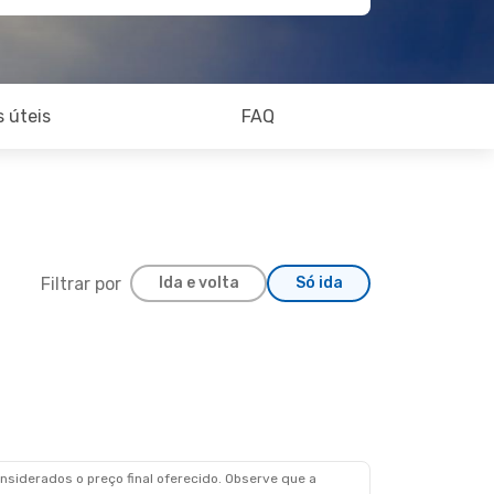
 úteis
FAQ
Filtrar por
Ida e volta
Só ida
siderados o preço final oferecido. Observe que a