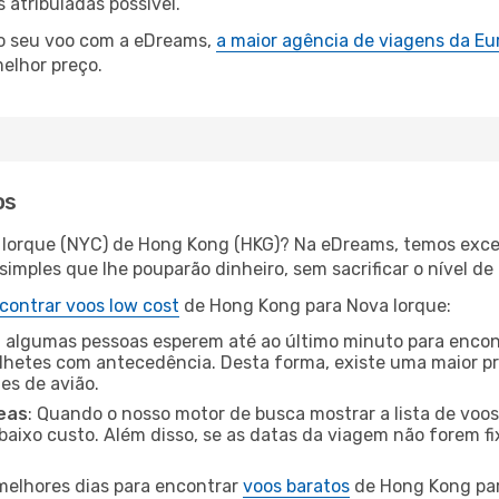
atribuladas possível.
 o seu voo com a eDreams,
a maior agência de viagens da Eu
elhor preço.
os
a Iorque (NYC) de Hong Kong (HKG)? Na eDreams, temos excel
imples que lhe pouparão dinheiro, sem sacrificar o nível de
contrar voos low cost
de Hong Kong para Nova Iorque:
 algumas pessoas esperem até ao último minuto para encont
hetes com antecedência. Desta forma, existe uma maior pr
tes de avião.
eas
: Quando o nosso motor de busca mostrar a lista de voos 
baixo custo. Além disso, se as datas da viagem não forem fi
 melhores dias para encontrar
voos baratos
de Hong Kong par