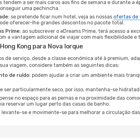
es tendem a ser mais caros aos fins de semana e durante a é
 conseguir uma pechincha.
dade
: se pretende ficar num hotel, veja as nossas
ofertas de
pode oferecer-lhe grandes descontos no pacote total.
ms Prime
: ao subscrever o eDreams Prime, terá acesso a exc
m a vantagem adicional de viajar com mais flexibilidade e 
Hong Kong para Nova Iorque
os de serviço, desde a classe económica até à premium, ad
 sua viagem, considere também as seguintes dicas:
to de ruído
: podem ajudar a criar um ambiente mais tranqu
de ser particularmente seco, por isso, mantenha-se hidratad
 pense no espaço para as pernas e na proximidade das comod
ia reservar um lugar perto das casas de banho.
: levante-se e movimente-se para melhorar a circulação das