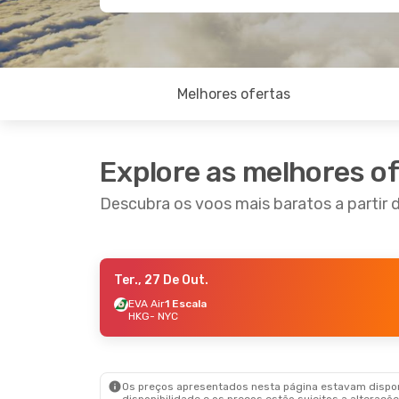
Melhores ofertas
Explore as melhores o
Descubra os voos mais baratos a partir
Ter., 27 De Out.
Sex., 4 De Set.
- Sex., 11 De Set.
EVA Air
1 Escala
HKG
- NYC
Etihad Airways
1 Escala
HKG
- NYC
Etihad Airways
1 Escala
NYC
- HKG
Os preços apresentados nesta página estavam disponí