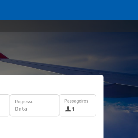
Passageiros
Regresso
Data
1