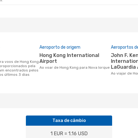
s.
o
Aeroporto de origem
Aeroportos d
Hong Kong International
John F. Kennedy
Airport
Internation
proporcionados pela
LaGuardia 
Ao voar de Hong Kong para Nova Iorque
am encontrados pelos
Ao viajar de 
os últimos 3 dias
Taxa de câmbio
1 EUR = 1.16 USD