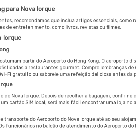
ng para Nova Iorque
ntes, recomendamos que inclua artigos essenciais, como r
es de entretenimento, como livros, revistas ou filmes.
 Iorque
Kong
ostumam partir do Aeroporto do Hong Kong. O aeroporto di
fisticadas a restaurantes gourmet. Compre lembranças de úl
 Wi-Fi gratuito ou saboreie uma refeição deliciosa antes da p
orque
o do Nova Iorque. Depois de recolher a bagagem, confirme q
e um cartão SIM local, será mais fácil encontrar uma loja n
 transporte do Aeroporto do Nova Iorque até ao seu alojame
 Os funcionários no balcão de atendimento do Aeroporto d