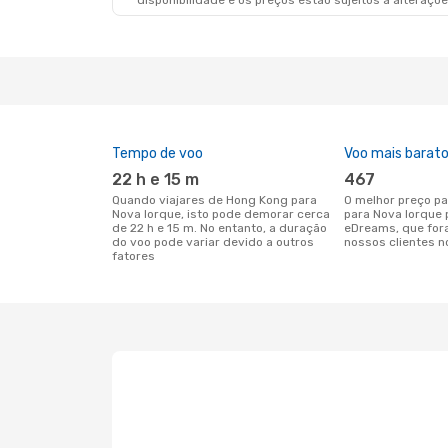
disponibilidade e os preços estão sujeitos a alteraçõe
Tempo de voo
Voo mais barat
22 h e 15 m
467
Quando viajares de Hong Kong para
O melhor preço para voos de Hong Kong
Nova Iorque, isto pode demorar cerca
para Nova Iorque 
de 22 h e 15 m. No entanto, a duração
eDreams, que for
do voo pode variar devido a outros
nossos clientes n
fatores