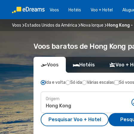
Voos
Hotéis
Voo + Hotel
Alugu
Voos
Estados Unidos da América
Nova Iorque
Hong Kong -
Voos baratos de Hong Kong p
Voos
Hotéis
Voo + H
Ida e volta
Só ida
Várias escalas
Só voos
Origem
Pesquisar Voo + Hotel
Pesqu