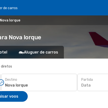
er de carros
 Nova Iorque
ara Nova Iorque
otel
Aluguer de carros
 diretos
Destino
Partida
Data
isar voos