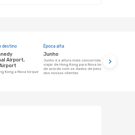
e destino
Época alta
Companhia
nesta rota
junho
Cathay P
al Airport,
junho é a altura mais concorrida para
viajar de Hong Kong para Nova Iorque
Airport
Companhias aéreas que viajam de Hong
de acordo com os dados de pesquisa
Kong para N
Hong Kong a Nova Iorque
dos nossos clientes