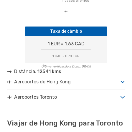
nossos clientes
nos
Taxa de câmbio
1 EUR = 1.63 CAD
1 CAD = 0.61 EUR
Última verificação a Dom., 09/08
Distância:
12541 kms
Aeroportos de Hong Kong
Aeroportos Toronto
Viajar de Hong Kong para Toronto