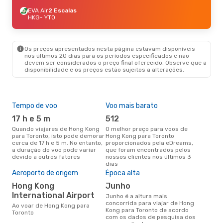
EVA Air
2 Escalas
HKG
- YTO
Os preços apresentados nesta página estavam disponíveis
nos últimos 20 dias para os períodos especificados e não
devem ser considerados o preço final oferecido. Observe que a
disponibilidade e os preços estão sujeitos a alterações.
Tempo de voo
Voo mais barato
Com
ope
17 h e 5 m
512
C
Quando viajares de Hong Kong
O melhor preço para voos de
para Toronto, isto pode demorar
Hong Kong para Toronto
Companhias aéreas que viajam
cerca de 17 h e 5 m. No entanto,
proporcionados pela eDreams,
de 
a duração do voo pode variar
que foram encontrados pelos
devido a outros fatores
nossos clientes nos últimos 3
dias
A m
Aeroporto de origem
Época alta
res
Hong Kong
junho
m
International Airport
junho é a altura mais
setembro é uma das melhores
concorrida para viajar de Hong
altu
Ao voar de Hong Kong para
Kong para Toronto de acordo
com
Toronto
com os dados de pesquisa dos
aco