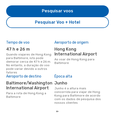
Pesquisar voos
Pesquisar Voo + Hotel
Tempo de voo
Aeroporto de origem
Pre
de 
47 h e 26 m
Hong Kong
4
International Airport
Quando viajares de Hong Kong
para Baltimore, isto pode
Um voo de Hong Kong para
Ao voar de Hong Kong para
demorar cerca de 47 h e 26 m.
Bal
Baltimore
No entanto, a duração do voo
cer
pode variar devido a outros
dad
fatores
mes
Aeroporto de destino
Época alta
Baltimore/Washington
junho
International Airport
junho é a altura mais
concorrida para viajar de Hong
Para a rota de Hong Kong a
Kong para Baltimore de acordo
Baltimore
com os dados de pesquisa dos
nossos clientes