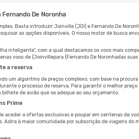
ra Fernando De Noronha
ples. Basta introduzir Joinville (JOI) e Fernando De Noron
esquisar as opções disponíveis. O nosso motor de busca enc
 inteligente”, com a qual destacamos os voos mais compet
r apenas voos de {Joinvillepara {Fernando De Noronhadas sua
te a reserva
do um algoritmo de preços complexo, com base na procura e
durante o processo de reserva. Para garantir o melhor preço
 bilhete de avião que se adeque ao seu orçamento.
ms Prime
de aceder a ofertas exclusivas e poupar em centenas de voo
s. Adira à maior comunidade por subscrição de viagens do
eams