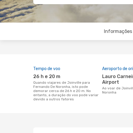
Informações 
Tempo de voo
Aeroporto de o
26 h e 20 m
Lauro Carneiro de Loyola
Airport
Quando viajares de Joinville para
Fernando De Noronha, isto pode
Ao voar de Joinville para Fernando De
demorar cerca de 26 h e 20 m. No
Noronha
entanto, a duração do voo pode variar
devido a outros fatores