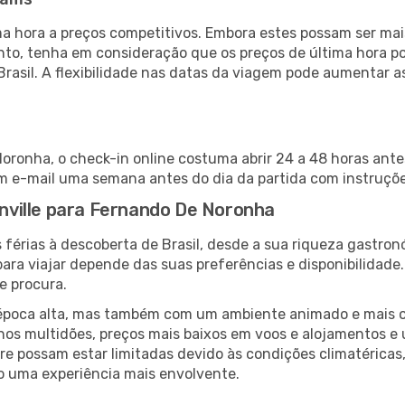
 hora a preços competitivos. Embora estes possam ser mais
nto, tenha em consideração que os preços de última hora p
Brasil. A flexibilidade nas datas da viagem pode aumentar 
Noronha, o check-in online costuma abrir 24 a 48 horas ant
m e-mail uma semana antes do dia da partida com instruções
oinville para Fernando De Noronha
férias à descoberta de Brasil, desde a sua riqueza gastron
ara viajar depende das suas preferências e disponibilidade
e procura.
poca alta, mas também com um ambiente animado e mais ofert
s multidões, preços mais baixos em voos e alojamentos e 
vre possam estar limitadas devido às condições climatéricas
o uma experiência mais envolvente.