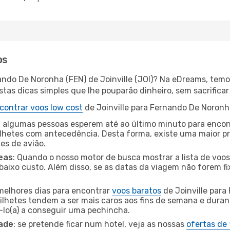
os
ando De Noronha (FEN) de Joinville (JOI)? Na eDreams, temo
as dicas simples que lhe pouparão dinheiro, sem sacrificar 
contrar voos low cost
de Joinville para Fernando De Noronh
 algumas pessoas esperem até ao último minuto para encont
hetes com antecedência. Desta forma, existe uma maior pr
tes de avião.
eas
: Quando o nosso motor de busca mostrar a lista de voos 
baixo custo. Além disso, se as datas da viagem não forem fi
 melhores dias para encontrar
voos baratos
de Joinville par
bilhetes tendem a ser mais caros aos fins de semana e durant
lo(a) a conseguir uma pechincha.
dade
: se pretende ficar num hotel, veja as nossas
ofertas de