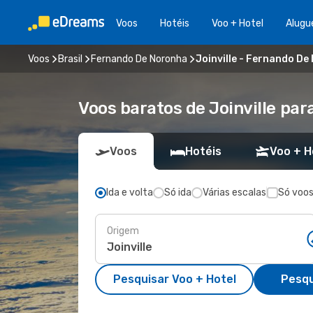
Voos
Hotéis
Voo + Hotel
Alugu
Voos
Brasil
Fernando De Noronha
Joinville - Fernando D
Voos baratos de Joinville pa
Voos
Hotéis
Voo + H
Ida e volta
Só ida
Várias escalas
Só voos
Origem
Pesquisar Voo + Hotel
Pesqu