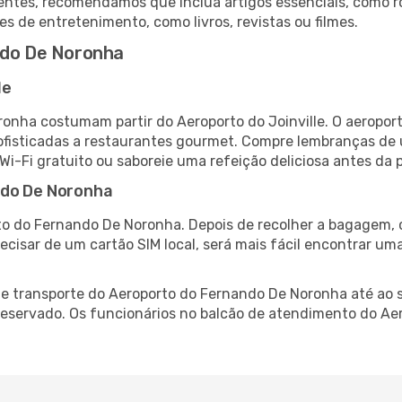
ntes, recomendamos que inclua artigos essenciais, como r
es de entretenimento, como livros, revistas ou filmes.
ndo De Noronha
le
ronha costumam partir do Aeroporto do Joinville. O aeropor
fisticadas a restaurantes gourmet. Compre lembranças de úl
 Wi-Fi gratuito ou saboreie uma refeição deliciosa antes da p
ndo De Noronha
to do Fernando De Noronha. Depois de recolher a bagagem, c
recisar de um cartão SIM local, será mais fácil encontrar um
e transporte do Aeroporto do Fernando De Noronha até ao s
-reservado. Os funcionários no balcão de atendimento do 