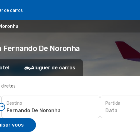
er de carros
e Noronha
ra Fernando De Noronha
otel
Aluguer de carros
 diretos
Destino
Partida
Data
isar voos