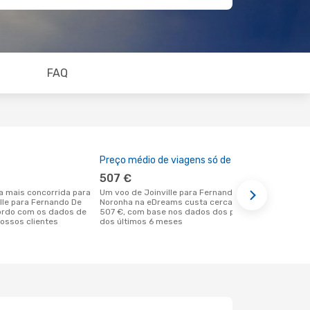
FAQ
Preço médio de viagens só de ida
A melhor al
507 €
fevereir
Um voo de Joinville para Fernando De
janeiro é uma das melhores alturas
ille para Fernando De
Noronha na eDreams custa cerca de
para voar p
ordo com os dados de
507 €, com base nos dados dos preços
com partida
ossos clientes
dos últimos 6 meses
os dados re