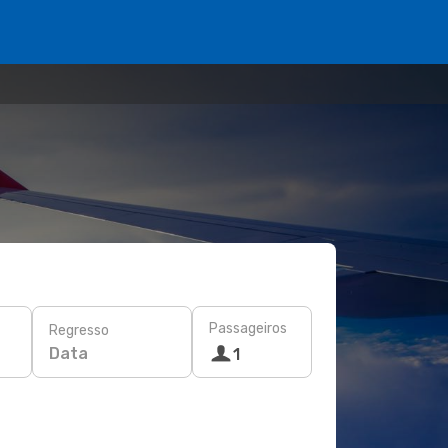
Passageiros
Regresso
Data
1