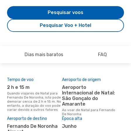
Pesquisar voos
Pesquisar Voo + Hotel
Dias mais baratos
FAQ
Tempo de voo
Aeroporto de origem
Pre
de 
2 h e 15 m
Aeroporto
4
Internacional de Natal:
Quando viajares de Natal para
Fernando De Noronha, isto pode
São Gonçalo do
Um voo de Natal para Fernando
demorar cerca de 2 h e 15 m. No
De 
Amarante
entanto, a duração do voo pode
cer
variar devido a outros fatores
Ao voar de Natal para Fernando
dad
De Noronha
mes
Aeroporto de destino
Época alta
Fernando De Noronha
junho