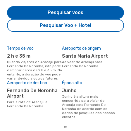
Pesquisar voos
Pesquisar Voo + Hotel
Tempo de voo
Aeroporto de origem
Pre
de 
2 h e 35 m
Santa Maria Airport
3
Quando viajares de Aracaju para
Ao voar de Aracaju para
Fernando De Noronha, isto pode
Fernando De Noronha
Um voo de Aracaju para
demorar cerca de 2 h e 35 m. No
Fer
entanto, a duração do voo pode
eDr
variar devido a outros fatores
com
Aeroporto de destino
Época alta
dos
Fernando De Noronha
junho
Airport
junho é a altura mais
concorrida para viajar de
Para a rota de Aracaju a
Aracaju para Fernando De
Fernando De Noronha
Noronha de acordo com os
dados de pesquisa dos nossos
clientes