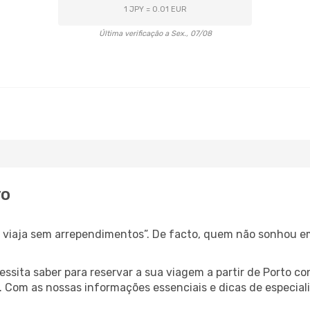
1 JPY = 0.01 EUR
Última verificação a Sex., 07/08
ro
s, viaja sem arrependimentos”. De facto, quem não sonhou e
cessita saber para reservar a sua viagem a partir de Porto
Com as nossas informações essenciais e dicas de especiali