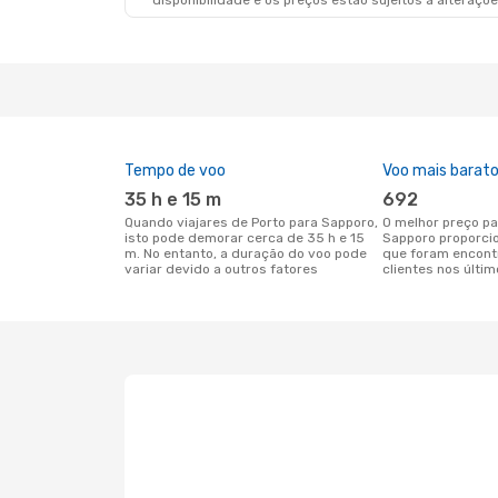
disponibilidade e os preços estão sujeitos a alteraçõe
Tempo de voo
Voo mais barat
35 h e 15 m
692
Quando viajares de Porto para Sapporo,
O melhor preço para voos de Porto para
isto pode demorar cerca de 35 h e 15
Sapporo proporci
m. No entanto, a duração do voo pode
que foram encont
variar devido a outros fatores
clientes nos últim