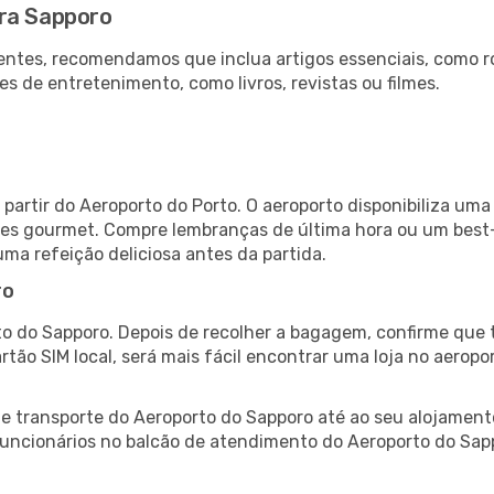
ara Sapporo
ntes, recomendamos que inclua artigos essenciais, como r
es de entretenimento, como livros, revistas ou filmes.
partir do Aeroporto do Porto. O aeroporto disponibiliza u
ntes gourmet. Compre lembranças de última hora ou um best-s
uma refeição deliciosa antes da partida.
ro
o do Sapporo. Depois de recolher a bagagem, confirme que t
artão SIM local, será mais fácil encontrar uma loja no aero
 transporte do Aeroporto do Sapporo até ao seu alojamento
 funcionários no balcão de atendimento do Aeroporto do S