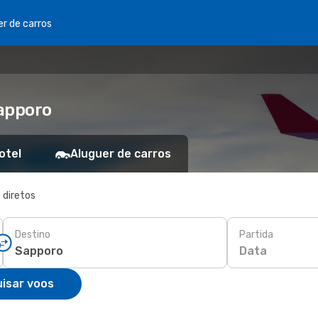
er de carros
Sapporo
otel
Aluguer de carros
 diretos
Destino
Partida
Data
isar voos