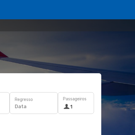
Passageiros
Regresso
Data
1