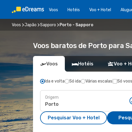
Voos
Hotéis
Voo + Hotel
Alugu
Voos
Japão
Sapporo
Porto - Sapporo
Voos baratos de Porto para 
Voos
Hotéis
Voo + H
Ida e volta
Só ida
Várias escalas
Só voos
Origem
Pesquisar Voo + Hotel
Pesqu