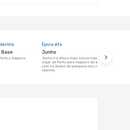
 destino
Época alta
Preço médi
r Base
junho
1486 €
 Porto a Sapporo
junho é a altura mais concorrida para
Um voo de Porto para Sapporo na
viajar de Porto para Sapporo de acordo
eDreams cus
com os dados de pesquisa dos nossos
base nos da
clientes
6 meses