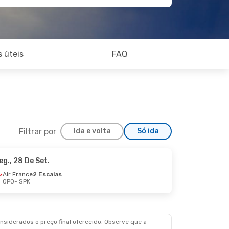
 úteis
FAQ
Filtrar por
Ida e volta
Só ida
eg., 28 De Set.
Air France
2 Escalas
OPO
- SPK
siderados o preço final oferecido. Observe que a