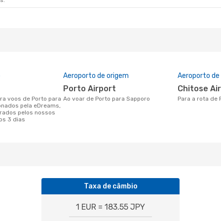
s.
o
Aeroporto de origem
Aeroporto de
Porto Airport
Chitose Ai
Ao voar de Porto para Sapporo
Para a rota de
onados pela eDreams,
rados pelos nossos
os 3 dias
Taxa de câmbio
1 EUR = 183.55 JPY