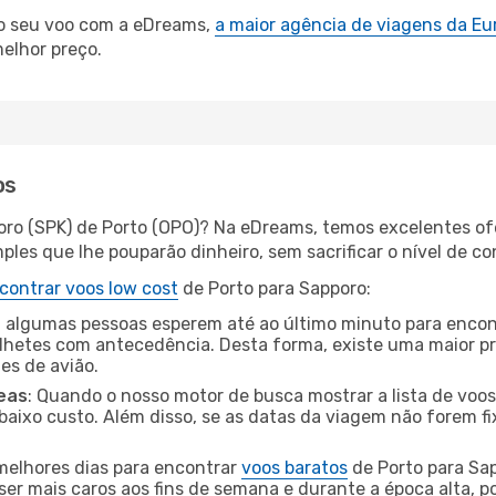
 o seu voo com a eDreams,
a maior agência de viagens da Eu
elhor preço.
os
oro (SPK) de Porto (OPO)? Na eDreams, temos excelentes ofe
les que lhe pouparão dinheiro, sem sacrificar o nível de co
contrar voos low cost
de Porto para Sapporo:
 algumas pessoas esperem até ao último minuto para encont
hetes com antecedência. Desta forma, existe uma maior pr
tes de avião.
eas
: Quando o nosso motor de busca mostrar a lista de voos 
baixo custo. Além disso, se as datas da viagem não forem fi
 melhores dias para encontrar
voos baratos
de Porto para Sa
ser mais caros aos fins de semana e durante a época alta, p