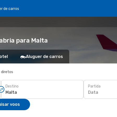
er de carros
abria para Malta
otel
Aluguer de carros
 diretos
Destino
Partida
Data
isar voos