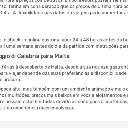
 hora a preços competitivos. Embora estes possam ser mais
nto, tenha em consideração que os preços de última hora p
Malta. A flexibilidade nas datas da viagem pode aumentar a
a, o check-in online costuma abrir 24 a 48 horas antes da h
il uma semana antes do dia da partida com instruções para
ggio di Calabria para Malta
 férias à descoberta de Malta, desde a sua riqueza gastronó
ara viajar depende das suas preferências e disponibilidade
e procura.
poca alta, mas também com um ambiente animado e mais ofert
s multidões, preços mais baixos em voos e alojamentos e 
vre possam estar limitadas devido às condições climatéricas
o uma experiência mais envolvente.