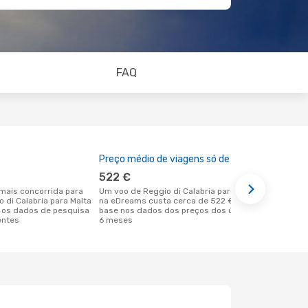
FAQ
Preço médio de viagens só de ida
A melhor al
522 €
outubro
Um voo de Reggio di Calabria para Malta
setembro é uma das melhores alturas
o di Calabria para Malta
na eDreams custa cerca de 522 €, com
para voar p
 os dados de pesquisa
base nos dados dos preços dos últimos
Reggio di C
entes
6 meses
dados reais