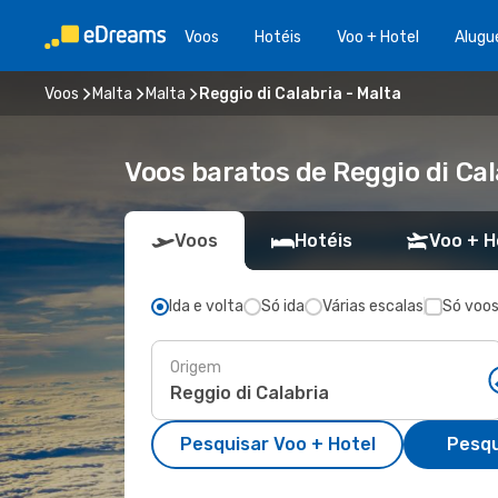
Voos
Hotéis
Voo + Hotel
Alugu
Voos
Malta
Malta
Reggio di Calabria - Malta
Voos baratos de Reggio di Cal
Voos
Hotéis
Voo + H
Ida e volta
Só ida
Várias escalas
Só voos
Origem
Pesquisar Voo + Hotel
Pesqu