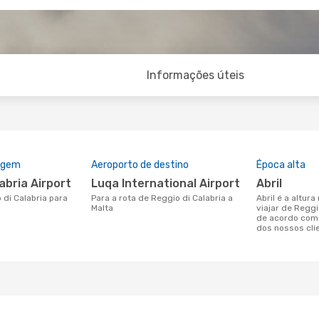
Informações úteis
rigem
Aeroporto de destino
Época alta
labria Airport
Luqa International Airport
abril
Para a rota de Reggio di Calabria a
abril é a altura mais concorrida para
Malta
viajar de Reggi
de acordo com
dos nossos cli