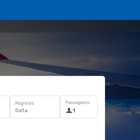
Passageiros
Regresso
Data
1