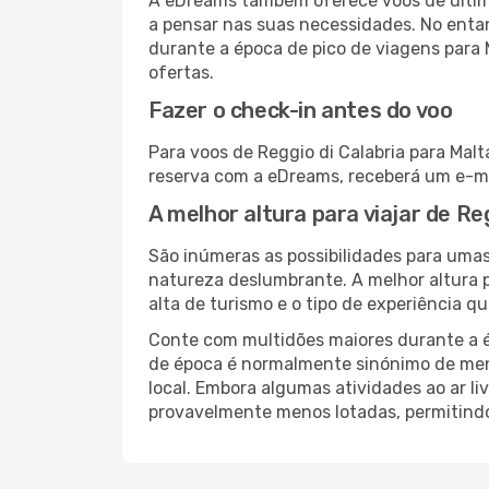
A eDreams também oferece voos de última
a pensar nas suas necessidades. No enta
durante a época de pico de viagens para 
ofertas.
Fazer o check-in antes do voo
Para voos de Reggio di Calabria para Malt
reserva com a eDreams, receberá um e-ma
A melhor altura para viajar de Re
São inúmeras as possibilidades para umas
natureza deslumbrante. A melhor altura p
alta de turismo e o tipo de experiência qu
Conte com multidões maiores durante a é
de época é normalmente sinónimo de meno
local. Embora algumas atividades ao ar li
provavelmente menos lotadas, permitind