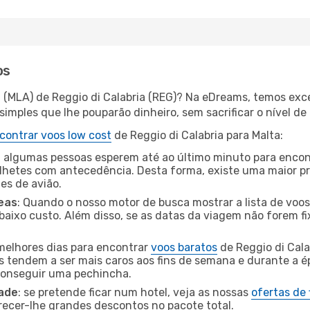
os
a (MLA) de Reggio di Calabria (REG)? Na eDreams, temos exce
imples que lhe pouparão dinheiro, sem sacrificar o nível de
contrar voos low cost
de Reggio di Calabria para Malta:
 algumas pessoas esperem até ao último minuto para encont
hetes com antecedência. Desta forma, existe uma maior pr
tes de avião.
eas
: Quando o nosso motor de busca mostrar a lista de voos 
baixo custo. Além disso, se as datas da viagem não forem fi
 melhores dias para encontrar
voos baratos
de Reggio di Cala
es tendem a ser mais caros aos fins de semana e durante a é
 conseguir uma pechincha.
dade
: se pretende ficar num hotel, veja as nossas
ofertas de
recer-lhe grandes descontos no pacote total.