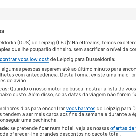
os
eldórfia (DUS) de Leipzig (LEJ)? Na eDreams, temos excelent
les que lhe pouparão dinheiro, sem sacrificar o nível de co
contrar voos low cost
de Leipzig para Dusseldórfia:
 algumas pessoas esperem até ao último minuto para encont
hetes com antecedência. Desta forma, existe uma maior pr
tes de avião.
eas
: Quando o nosso motor de busca mostrar a lista de voos 
baixo custo. Além disso, se as datas da viagem não forem fi
 melhores dias para encontrar
voos baratos
de Leipzig para 
es tendem a ser mais caros aos fins de semana e durante a é
 conseguir uma pechincha.
dade
: se pretende ficar num hotel, veja as nossas
ofertas de
pode oferecer-lhe grandes descontos no pacote total.