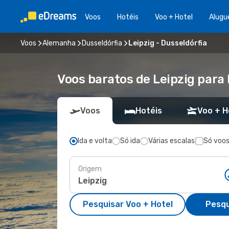
Voos
Hotéis
Voo + Hotel
Alugu
Voos
Alemanha
Dusseldórfia
Leipzig - Dusseldórfia
Voos baratos de Leipzig para
Voos
Hotéis
Voo + H
Ida e volta
Só ida
Várias escalas
Só voos
Origem
Pesquisar Voo + Hotel
Pesqu