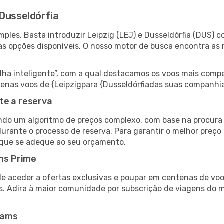
 Dusseldórfia
ples. Basta introduzir Leipzig (LEJ) e Dusseldórfia (DUS) c
as opções disponíveis. O nosso motor de busca encontra as 
 inteligente”, com a qual destacamos os voos mais compet
 apenas voos de {Leipzigpara {Dusseldórfiadas suas companhi
te a reserva
do um algoritmo de preços complexo, com base na procura e
urante o processo de reserva. Para garantir o melhor preço 
 que se adeque ao seu orçamento.
ms Prime
de aceder a ofertas exclusivas e poupar em centenas de voo
s. Adira à maior comunidade por subscrição de viagens do
eams