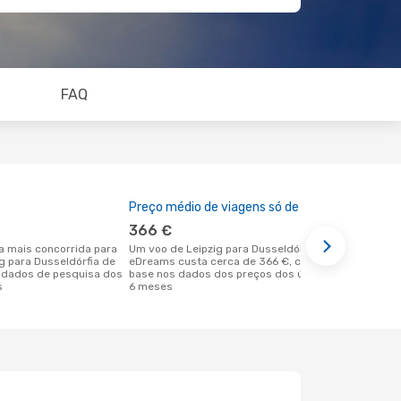
FAQ
Preço médio de viagens só de ida
A melhor al
366 €
fevereir
Um voo de Leipzig para Dusseldórfia na
outubro é uma das melhores alturas
ig para Dusseldórfia de
eDreams custa cerca de 366 €, com
para voar p
 dados de pesquisa dos
base nos dados dos preços dos últimos
partida em 
s
6 meses
dados reais