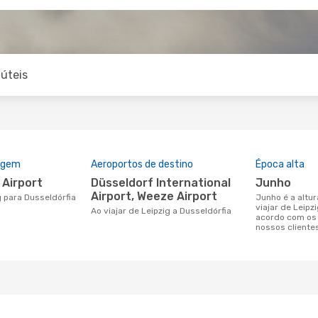
úteis
rigem
Aeroportos de destino
Época alta
e Airport
Düsseldorf International
junho
Airport, Weeze Airport
g para Dusseldórfia
junho é a altura mais concorrida para
viajar de Leipz
Ao viajar de Leipzig a Dusseldórfia
acordo com os
nossos cliente