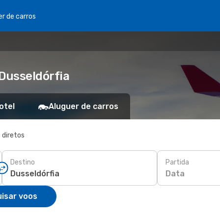
er de carros
 Dusseldórfia
otel
Aluguer de carros
 diretos
Destino
Partida
Data
isar voos