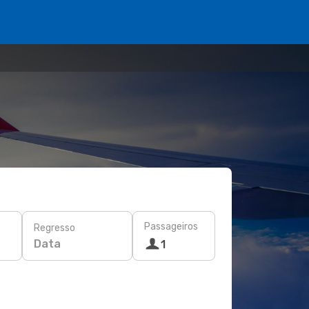
Passageiros
Regresso
Data
1