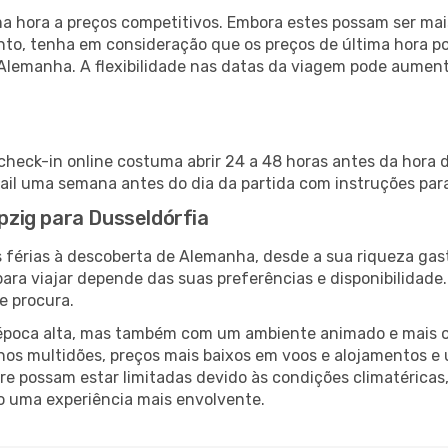
 hora a preços competitivos. Embora estes possam ser mais
nto, tenha em consideração que os preços de última hora p
 Alemanha. A flexibilidade nas datas da viagem pode aument
 check-in online costuma abrir 24 a 48 horas antes da hora 
il uma semana antes do dia da partida com instruções para
ipzig para Dusseldórfia
 férias à descoberta de Alemanha, desde a sua riqueza gast
ara viajar depende das suas preferências e disponibilidade
e procura.
poca alta, mas também com um ambiente animado e mais ofert
s multidões, preços mais baixos em voos e alojamentos e 
vre possam estar limitadas devido às condições climatéricas
o uma experiência mais envolvente.