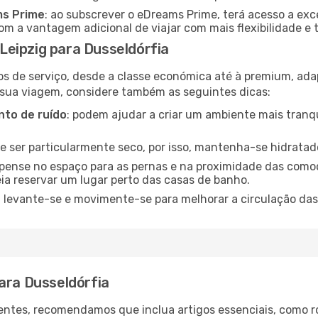
ms Prime
: ao subscrever o eDreams Prime, terá acesso a exc
m a vantagem adicional de viajar com mais flexibilidade e 
eipzig para Dusseldórfia
os de serviço, desde a classe económica até à premium, ad
 sua viagem, considere também as seguintes dicas:
to de ruído
: podem ajudar a criar um ambiente mais tranqu
de ser particularmente seco, por isso, mantenha-se hidratad
 pense no espaço para as pernas e na proximidade das comod
ia reservar um lugar perto das casas de banho.
: levante-se e movimente-se para melhorar a circulação das
ara Dusseldórfia
ntes, recomendamos que inclua artigos essenciais, como r