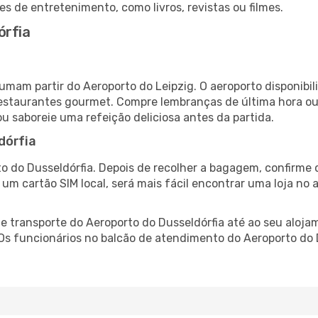
es de entretenimento, como livros, revistas ou filmes.
órfia
g
stumam partir do Aeroporto do Leipzig. O aeroporto disponi
 restaurantes gourmet. Compre lembranças de última hora ou 
ou saboreie uma refeição deliciosa antes da partida.
dórfia
o do Dusseldórfia. Depois de recolher a bagagem, confirme 
e um cartão SIM local, será mais fácil encontrar uma loja n
 transporte do Aeroporto do Dusseldórfia até ao seu alojam
 Os funcionários no balcão de atendimento do Aeroporto do