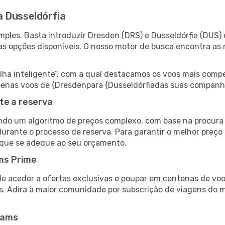
 Dusseldórfia
ples. Basta introduzir Dresden (DRS) e Dusseldórfia (DUS) 
as opções disponíveis. O nosso motor de busca encontra as 
 inteligente”, com a qual destacamos os voos mais compet
r apenas voos de {Dresdenpara {Dusseldórfiadas suas companh
te a reserva
do um algoritmo de preços complexo, com base na procura e
urante o processo de reserva. Para garantir o melhor preço 
 que se adeque ao seu orçamento.
ms Prime
de aceder a ofertas exclusivas e poupar em centenas de voo
s. Adira à maior comunidade por subscrição de viagens do
eams