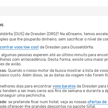
os
eldórfia (DUS) de Dresden (DRS)? Na eDreams, temos excelen
les que lhe pouparão dinheiro, sem sacrificar o nível de co
contrar voos low cost
de Dresden para Dusseldórfia:
 algumas pessoas esperem até ao último minuto para encont
hetes com antecedência. Desta forma, existe uma maior pr
tes de avião.
eas
: Quando o nosso motor de busca mostrar a lista de voos 
baixo custo. Além disso, se as datas da viagem não forem fi
 melhores dias para encontrar
voos baratos
de Dresden para 
es tendem a ser mais caros aos fins de semana e durante a é
 conseguir uma pechincha.
dade
: se pretende ficar num hotel, veja as nossas
ofertas de
pode oferecer-lhe grandes descontos no pacote total.