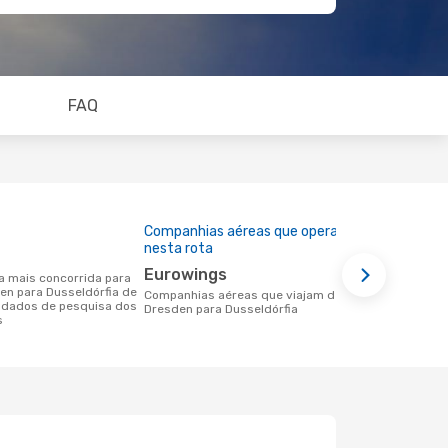
FAQ
Companhias aéreas que operam
Preço médi
nesta rota
236 €
Eurowings
Um voo de Dresden para Dusseldórfia
den para Dusseldórfia de
na eDreams 
Companhias aéreas que viajam de
 dados de pesquisa dos
base nos da
Dresden para Dusseldórfia
s
6 meses