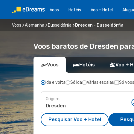
Voos
Hotéis
Voo + Hotel
Alugu
Voos
Alemanha
Dusseldórfia
Dresden - Dusseldórfia
Voos baratos de Dresden para
Voos
Hotéis
Voo + H
Ida e volta
Só ida
Várias escalas
Só voos
Origem
Pesquisar Voo + Hotel
Pesqu