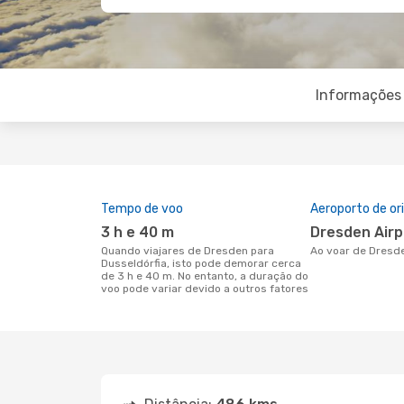
Informações 
Tempo de voo
Aeroporto de o
3 h e 40 m
Dresden Air
Quando viajares de Dresden para
Ao voar de Dresd
Dusseldórfia, isto pode demorar cerca
de 3 h e 40 m. No entanto, a duração do
voo pode variar devido a outros fatores