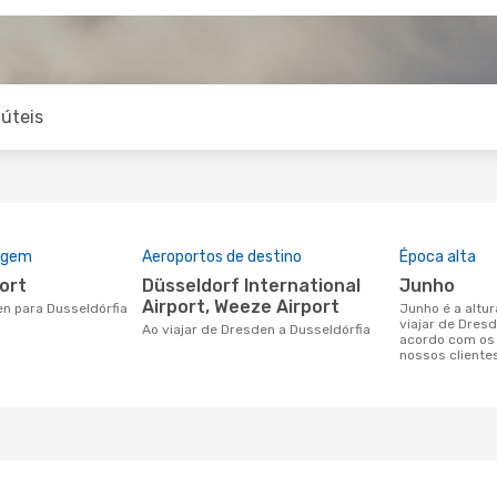
úteis
rigem
Aeroportos de destino
Época alta
port
Düsseldorf International
junho
Airport, Weeze Airport
en para Dusseldórfia
junho é a altura mais concorrida para
viajar de Dres
Ao viajar de Dresden a Dusseldórfia
acordo com os
nossos cliente