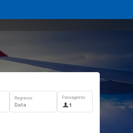
Passageiros
Regresso
Data
1