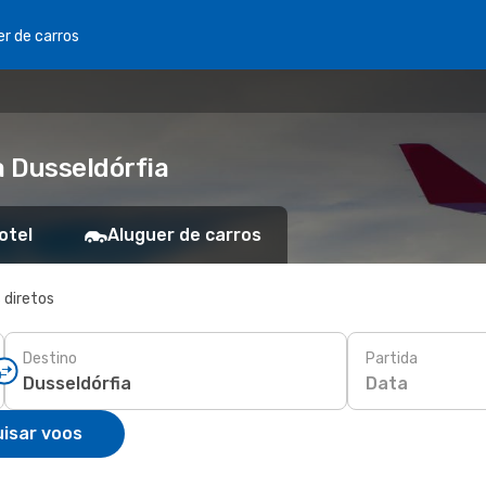
er de carros
 Dusseldórfia
otel
Aluguer de carros
 diretos
Destino
Partida
Data
isar voos