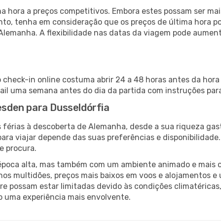
 hora a preços competitivos. Embora estes possam ser mais
nto, tenha em consideração que os preços de última hora p
 Alemanha. A flexibilidade nas datas da viagem pode aument
o check-in online costuma abrir 24 a 48 horas antes da hora
il uma semana antes do dia da partida com instruções para
resden para Dusseldórfia
 férias à descoberta de Alemanha, desde a sua riqueza gast
ara viajar depende das suas preferências e disponibilidade
e procura.
poca alta, mas também com um ambiente animado e mais ofert
s multidões, preços mais baixos em voos e alojamentos e 
vre possam estar limitadas devido às condições climatéricas
o uma experiência mais envolvente.