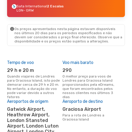
Sata International
2 Escalas
LON
- GRW
Os preços apresentados nesta página estavam disponíveis
nos últimos 20 dias para os períodos especificados e não
devem ser considerados o preço final oferecido. Observe que a
disponibilidade e os preços estão sujeitos a alterações.
Tempo de voo
Voo mais barato
Épo
29 h e 20 m
290
ab
Quando viajares de Londres
O melhor preço para voos de
abril é a altura mais concorrida
para Graciosa Island, isto pode
Londres para Graciosa Island
para
demorar cerca de 29 h e 20 m.
proporcionados pela eDreams,
Gra
No entanto, a duração do voo
que foram encontrados pelos
os 
pode variar devido a outros
nossos clientes nos últimos 3
nos
fatores
dias
Aeroportos de origem
Aeroporto de destino
A m
Gatwick Airport,
Graciosa Airport
res
Heathrow Airport,
Para a rota de Londres a
a
Graciosa Island
London Stansted
Airport, London Luton
julho é uma das melhores
altu
Airport, London City