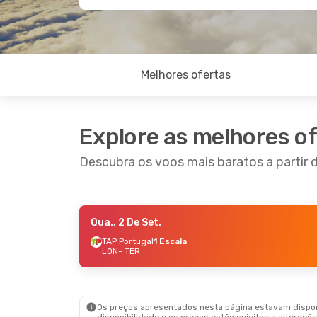
Melhores ofertas
Explore as melhores o
Descubra os voos mais baratos a partir 
Qua., 2 De Set.
Qui., 17 De Set.
- Sex., 25 De Set.
TAP Portugal
1 Escala
LON
- TER
TAP Portugal
1 Escala
LON
- TER
TAP Portugal
1 Escala
TER
- LON
Os preços apresentados nesta página estavam disponí