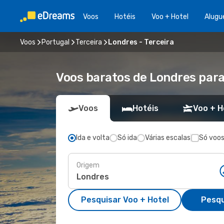
Voos
Hotéis
Voo + Hotel
Alugu
Voos
Portugal
Terceira
Londres - Terceira
Voos baratos de Londres para
Voos
Hotéis
Voo + H
Ida e volta
Só ida
Várias escalas
Só voos
Origem
Pesquisar Voo + Hotel
Pesqu