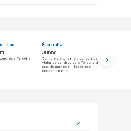
 destino
Época alta
Preço médi
ort
junho
257 €
 Londres a Terceira
junho é a altura mais concorrida para
Um voo de Londres para Terceira na
viajar de Londres para Terceira de
eDreams cus
acordo com os dados de pesquisa dos
base nos da
nossos clientes
6 meses