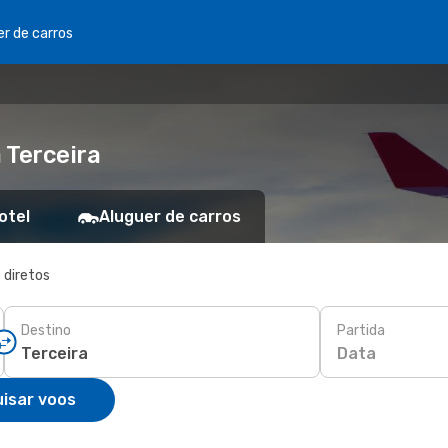
er de carros
 Terceira
otel
Aluguer de carros
 diretos
Destino
Partida
Data
isar voos