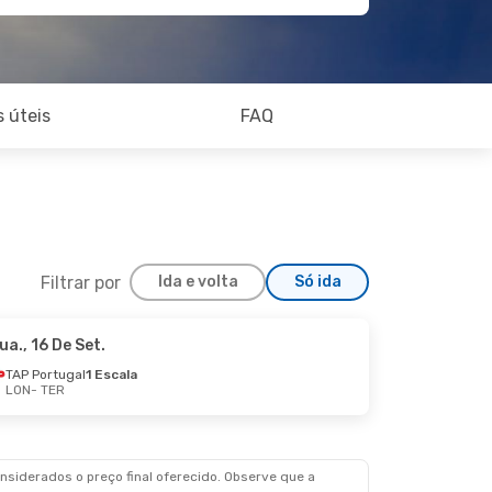
 úteis
FAQ
Filtrar por
Ida e volta
Só ida
ua., 16 De Set.
TAP Portugal
1 Escala
LON
- TER
siderados o preço final oferecido. Observe que a