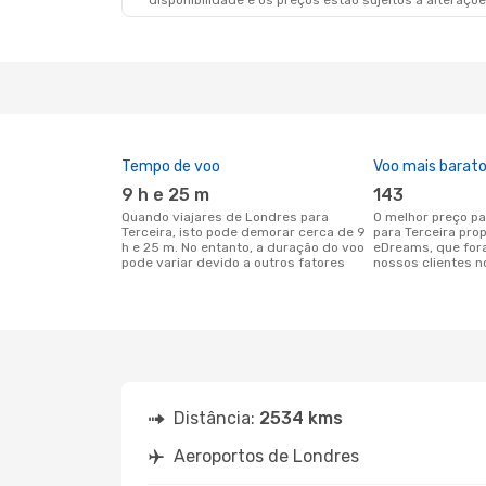
disponibilidade e os preços estão sujeitos a alteraçõe
Tempo de voo
Voo mais barat
9 h e 25 m
143
Quando viajares de Londres para
O melhor preço para voos de Londres
Terceira, isto pode demorar cerca de 9
para Terceira pro
h e 25 m. No entanto, a duração do voo
eDreams, que for
pode variar devido a outros fatores
nossos clientes n
Distância:
2534 kms
Aeroportos de Londres