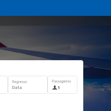
Passageiros
Regresso
Data
1