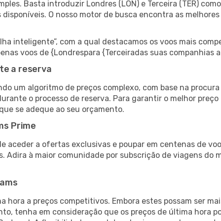
ples. Basta introduzir Londres (LON) e Terceira (TER) como 
s disponíveis. O nosso motor de busca encontra as melhores
 inteligente”, com a qual destacamos os voos mais compet
 apenas voos de {Londrespara {Terceiradas suas companhias a
te a reserva
do um algoritmo de preços complexo, com base na procura e
urante o processo de reserva. Para garantir o melhor preço 
 que se adeque ao seu orçamento.
ms Prime
de aceder a ofertas exclusivas e poupar em centenas de voo
s. Adira à maior comunidade por subscrição de viagens do
eams
 hora a preços competitivos. Embora estes possam ser mais
nto, tenha em consideração que os preços de última hora p