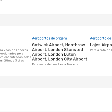
s.
o
Aeroportos de origem
Aeroporto de
Gatwick Airport, Heathrow
Lajes Airp
Airport, London Stansted
Para a rota de
porcionados pela
Airport, London Luton
am encontrados pelos
Airport, London City Airport
os últimos 3 dias
Para voos de Londres a Terceira