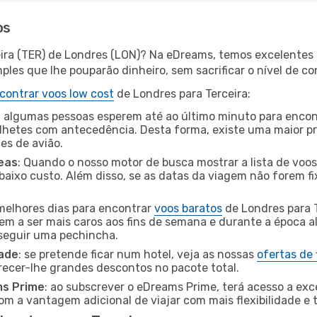
os
eira (TER) de Londres (LON)? Na eDreams, temos excelentes 
les que lhe pouparão dinheiro, sem sacrificar o nível de co
contrar voos low cost
de Londres para Terceira:
 algumas pessoas esperem até ao último minuto para encont
hetes com antecedência. Desta forma, existe uma maior pr
tes de avião.
eas
: Quando o nosso motor de busca mostrar a lista de voos 
baixo custo. Além disso, se as datas da viagem não forem fi
 melhores dias para encontrar
voos baratos
de Londres para 
dem a ser mais caros aos fins de semana e durante a época al
nseguir uma pechincha.
dade
: se pretende ficar num hotel, veja as nossas
ofertas de
recer-lhe grandes descontos no pacote total.
ms Prime
: ao subscrever o eDreams Prime, terá acesso a exc
m a vantagem adicional de viajar com mais flexibilidade e 