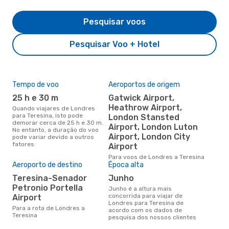
Pesquisar voos
Pesquisar Voo + Hotel
Tempo de voo
Aeroportos de origem
Pre
de 
25 h e 30 m
Gatwick Airport,
13
Heathrow Airport,
Quando viajares de Londres
para Teresina, isto pode
London Stansted
Um voo de Londres para
demorar cerca de 25 h e 30 m.
Ter
Airport, London Luton
No entanto, a duração do voo
cer
Airport, London City
pode variar devido a outros
dad
fatores
Airport
mes
Para voos de Londres a Teresina
Aeroporto de destino
Época alta
Teresina-Senador
junho
Petronio Portella
junho é a altura mais
concorrida para viajar de
Airport
Londres para Teresina de
Para a rota de Londres a
acordo com os dados de
Teresina
pesquisa dos nossos clientes