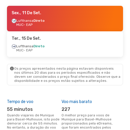
Sáb., 19 De Set.
Sex., 11 De Set.
- Dom., 20 De Set.
Lufthansa
Lufthansa
Direto
Direto
MUC
MUC
- EAP
- EAP
Lufthansa
Direto
EAP
- MUC
Ter., 15 De Set.
Sex., 4 De Set.
Lufthansa
Direto
- Dom., 6 De Set.
MUC
- EAP
Lufthansa
Direto
MUC
- EAP
Lufthansa
Direto
EAP
- MUC
Os preços apresentados nesta página estavam disponíveis
nos últimos 20 dias para os períodos especificados e não
devem ser considerados o preço final oferecido. Observe que a
disponibilidade e os preços estão sujeitos a alterações.
Tempo de voo
Voo mais barato
Épo
55 minutos
227
j
Quando viajares de Munique
O melhor preço para voos de
junho é a altura mais
para Basel-Mulhouse, isto pode
Munique para Basel-Mulhouse
conc
demorar cerca de 55 minutos.
proporcionados pela eDreams,
Mun
No entanto, a duração do voo
que foram encontrados pelos
de 