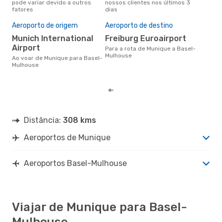
pode variar devido a outros
nossos clientes nos últimos 3
pes
fatores
dias
Pre
de 
Aeroporto de origem
Aeroporto de destino
4
Munich International
Freiburg Euroairport
Um voo de Munique para Basel-
Airport
Para a rota de Munique a Basel-
Mul
Mulhouse
Ao voar de Munique para Basel-
cer
Mulhouse
dad
mes
Distância:
308 kms
Aeroportos de Munique
Aeroportos Basel-Mulhouse
Viajar de Munique para Basel-
Mulhouse