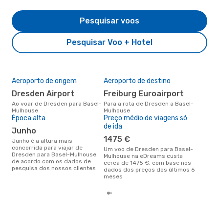
Pesquisar voos
Pesquisar Voo + Hotel
Aeroporto de origem
Aeroporto de destino
A m
res
Dresden Airport
Freiburg Euroairport
ju
Ao voar de Dresden para Basel-
Para a rota de Dresden a Basel-
Mulhouse
Mulhouse
julho é uma das melhores
Época alta
Preço médio de viagens só
altu
de ida
Mul
junho
Dre
1475 €
dad
junho é a altura mais
concorrida para viajar de
Um voo de Dresden para Basel-
Dresden para Basel-Mulhouse
Mulhouse na eDreams custa
de acordo com os dados de
cerca de 1475 €, com base nos
pesquisa dos nossos clientes
dados dos preços dos últimos 6
meses