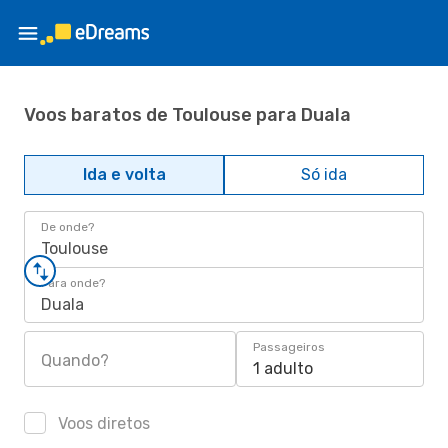
Voos baratos de Toulouse para Duala
Ida e volta
Só ida
De onde?
Toulouse
Para onde?
Duala
Passageiros
Quando?
1 adulto
Voos diretos