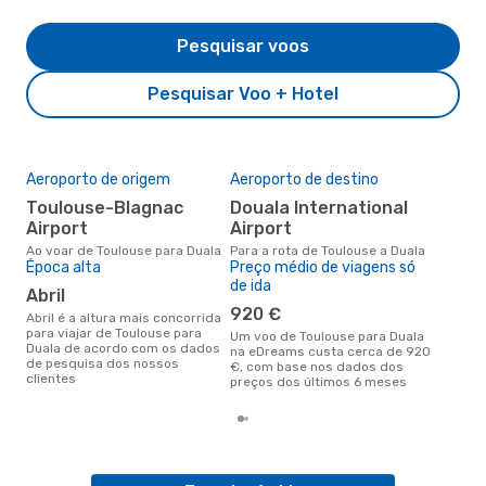
Pesquisar voos
Pesquisar Voo + Hotel
Aeroporto de origem
Aeroporto de destino
A m
res
Toulouse-Blagnac
Douala International
j
Airport
Airport
dezembro é uma das melhores
Ao voar de Toulouse para Duala
Para a rota de Toulouse a Duala
altu
Época alta
Preço médio de viagens só
com
de ida
abril
aco
nos
920 €
abril é a altura mais concorrida
para viajar de Toulouse para
Um voo de Toulouse para Duala
Duala de acordo com os dados
na eDreams custa cerca de 920
de pesquisa dos nossos
€, com base nos dados dos
clientes
preços dos últimos 6 meses