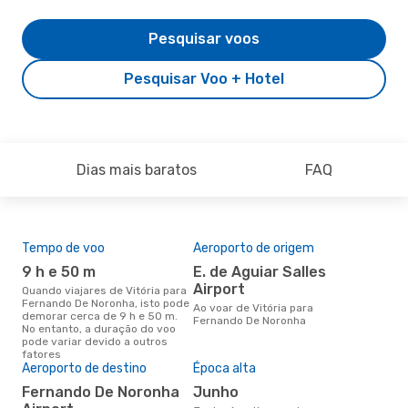
Pesquisar voos
Pesquisar Voo + Hotel
Dias mais baratos
FAQ
Tempo de voo
Aeroporto de origem
Pre
de 
9 h e 50 m
E. de Aguiar Salles
4
Airport
Quando viajares de Vitória para
Fernando De Noronha, isto pode
Um voo de Vitória para
Ao voar de Vitória para
demorar cerca de 9 h e 50 m.
Fer
Fernando De Noronha
No entanto, a duração do voo
eDr
pode variar devido a outros
com
fatores
dos
Aeroporto de destino
Época alta
Fernando De Noronha
junho