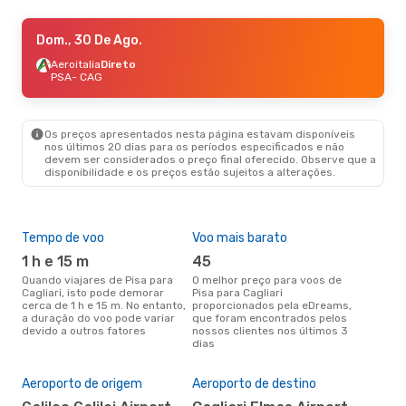
Dom., 20 De Set.
Dom., 30 De Ago.
- Seg., 21 De Set.
Ryanair
Aeroitalia
Direto
Direto
PSA
PSA
- CAG
- CAG
Ryanair
Direto
CAG
- PSA
Os preços apresentados nesta página estavam disponíveis
nos últimos 20 dias para os períodos especificados e não
devem ser considerados o preço final oferecido. Observe que a
disponibilidade e os preços estão sujeitos a alterações.
Tempo de voo
Voo mais barato
Épo
1 h e 15 m
45
j
Quando viajares de Pisa para
O melhor preço para voos de
junho é a altura mais
Cagliari, isto pode demorar
Pisa para Cagliari
conc
cerca de 1 h e 15 m. No entanto,
proporcionados pela eDreams,
para
a duração do voo pode variar
que foram encontrados pelos
dad
devido a outros fatores
nossos clientes nos últimos 3
clie
dias
Pre
de 
59
Aeroporto de origem
Aeroporto de destino
Um voo de Pisa para Cagliari na