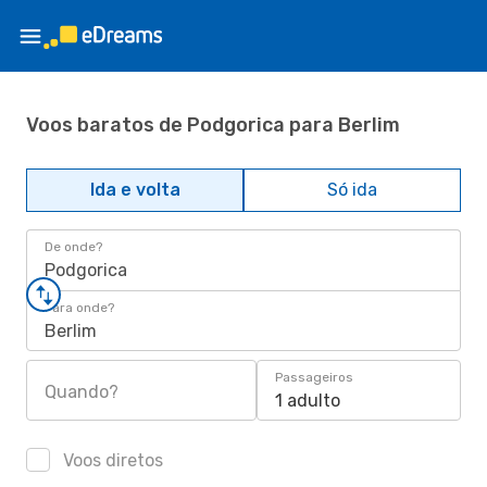
Voos baratos de Podgorica para Berlim
Ida e volta
Só ida
De onde?
Podgorica
Para onde?
Berlim
Passageiros
Quando?
1 adulto
Voos diretos