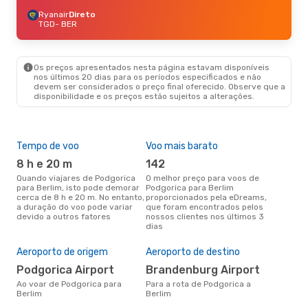
Ryanair
Direto
TGD
- BER
Os preços apresentados nesta página estavam disponíveis
nos últimos 20 dias para os períodos especificados e não
devem ser considerados o preço final oferecido. Observe que a
disponibilidade e os preços estão sujeitos a alterações.
Tempo de voo
Voo mais barato
Épo
8 h e 20 m
142
j
Quando viajares de Podgorica
O melhor preço para voos de
junho é a altura mais
para Berlim, isto pode demorar
Podgorica para Berlim
conc
cerca de 8 h e 20 m. No entanto,
proporcionados pela eDreams,
Pod
a duração do voo pode variar
que foram encontrados pelos
aco
devido a outros fatores
nossos clientes nos últimos 3
pes
dias
Pre
de 
Aeroporto de origem
Aeroporto de destino
13
Podgorica Airport
Brandenburg Airport
Um voo de Podgorica para
Ber
Ao voar de Podgorica para
Para a rota de Podgorica a
de 
Berlim
Berlim
dos