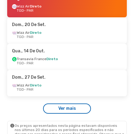
Wizz Air
Direto
TGD
- PAR
Dom., 20 De Set.
Wizz Air
Direto
TGD
- PAR
Qua., 14 De Out.
Transavia France
Direto
TGD
- PAR
Dom., 27 De Set.
Wizz Air
Direto
TGD
- PAR
Ver mais
Os preços apresentados nesta página estavam disponíveis
nos últimos 20 dias para os períodos especificados e não
devem ser considerados o preço final oferecido. Observe que a