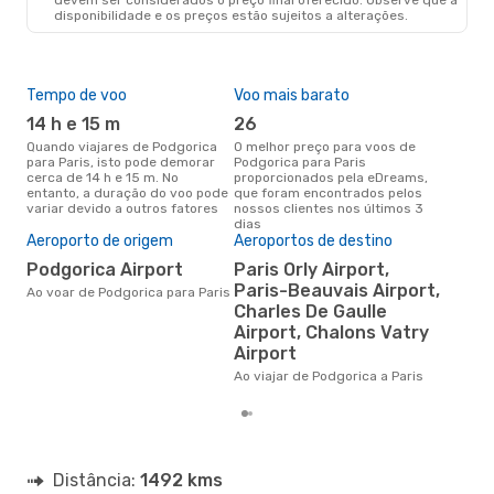
disponibilidade e os preços estão sujeitos a alterações.
Tempo de voo
Voo mais barato
Épo
14 h e 15 m
26
j
Quando viajares de Podgorica
O melhor preço para voos de
junho é a altura mais
para Paris, isto pode demorar
Podgorica para Paris
conc
cerca de 14 h e 15 m. No
proporcionados pela eDreams,
Pod
entanto, a duração do voo pode
que foram encontrados pelos
com
variar devido a outros fatores
nossos clientes nos últimos 3
nos
dias
Pre
Aeroporto de origem
Aeroportos de destino
de 
Podgorica Airport
Paris Orly Airport,
13
Paris-Beauvais Airport,
Ao voar de Podgorica para Paris
Um voo de Podgorica para Paris
Charles De Gaulle
na 
Airport, Chalons Vatry
€, 
Airport
pre
Ao viajar de Podgorica a Paris
Distância:
1492 kms