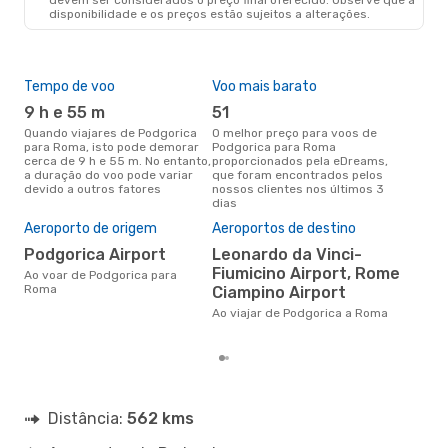
disponibilidade e os preços estão sujeitos a alterações.
Tempo de voo
Voo mais barato
Épo
9 h e 55 m
51
j
Quando viajares de Podgorica
O melhor preço para voos de
junho é a altura mais
para Roma, isto pode demorar
Podgorica para Roma
conc
cerca de 9 h e 55 m. No entanto,
proporcionados pela eDreams,
Pod
a duração do voo pode variar
que foram encontrados pelos
com
devido a outros fatores
nossos clientes nos últimos 3
nos
dias
Pre
de 
Aeroporto de origem
Aeroportos de destino
13
Podgorica Airport
Leonardo da Vinci-
Um voo de Podgorica para Roma
Fiumicino Airport, Rome
Ao voar de Podgorica para
na 
Roma
Ciampino Airport
€, 
pre
Ao viajar de Podgorica a Roma
Distância:
562 kms