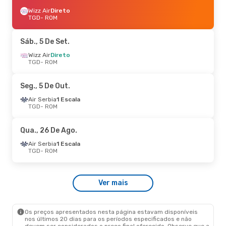
Wizz Air
Direto
TGD
- ROM
Sáb., 5 De Set.
Wizz Air
Direto
TGD
- ROM
Seg., 5 De Out.
Air Serbia
1 Escala
TGD
- ROM
Qua., 26 De Ago.
Air Serbia
1 Escala
TGD
- ROM
Ver mais
Os preços apresentados nesta página estavam disponíveis
nos últimos 20 dias para os períodos especificados e não
devem ser considerados o preço final oferecido. Observe que a