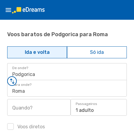
Voos baratos de Podgorica para Roma
Ida e volta
Só ida
De onde?
Podgorica
Para onde?
Roma
Passageiros
Quando?
1 adulto
Voos diretos