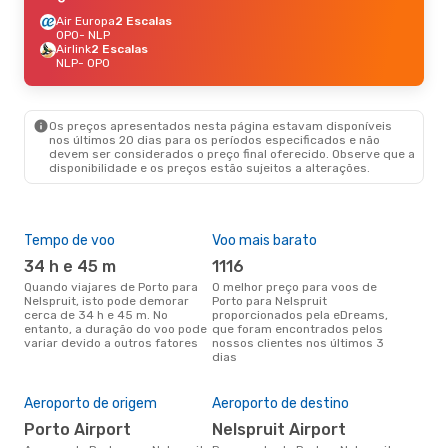
Air Europa
2 Escalas
OPO
- NLP
Airlink
2 Escalas
NLP
- OPO
Os preços apresentados nesta página estavam disponíveis
nos últimos 20 dias para os períodos especificados e não
devem ser considerados o preço final oferecido. Observe que a
disponibilidade e os preços estão sujeitos a alterações.
Tempo de voo
Voo mais barato
Épo
34 h e 45 m
1116
ab
Quando viajares de Porto para
O melhor preço para voos de
abril é a altura mais concorrida
Nelspruit, isto pode demorar
Porto para Nelspruit
para
cerca de 34 h e 45 m. No
proporcionados pela eDreams,
Nel
entanto, a duração do voo pode
que foram encontrados pelos
dad
variar devido a outros fatores
nossos clientes nos últimos 3
clie
dias
A m
res
Aeroporto de origem
Aeroporto de destino
j
janeiro é uma das melhores
Porto Airport
Nelspruit Airport
altu