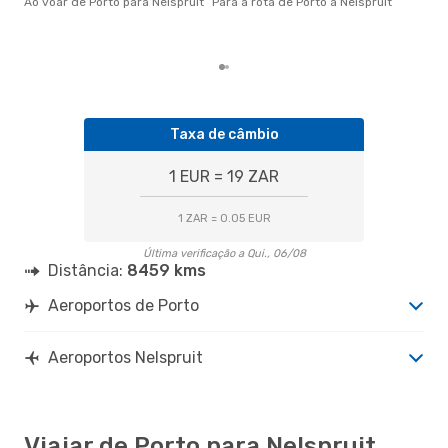
Ao voar de Porto para Nelspruit
Para a rota de Porto a Nelspruit
com
com
clie
Taxa de câmbio
1 EUR = 19 ZAR
1 ZAR = 0.05 EUR
Última verificação a Qui., 06/08
Distância:
8459 kms
Aeroportos de Porto
Aeroportos Nelspruit
Viajar de Porto para Nelspruit