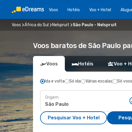
Voos
Hotéis
Voo + Hotel
Alugu
Voos
África do Sul
Nelspruit
São Paulo - Nelspruit
Voos baratos de São Paulo pa
Voos
Hotéis
Voo + H
Ida e volta
Só ida
Várias escalas
Só voos
Origem
Pesquisar Voo + Hotel
Pesqu