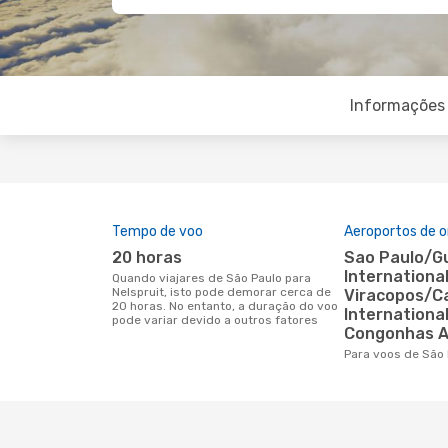
Informações 
Tempo de voo
Aeroportos de 
20 horas
Sao Paulo/Guarulhos
International
Quando viajares de São Paulo para
Nelspruit, isto pode demorar cerca de
Viracopos/C
20 horas. No entanto, a duração do voo
International
pode variar devido a outros fatores
Congonhas A
Para voos de São 