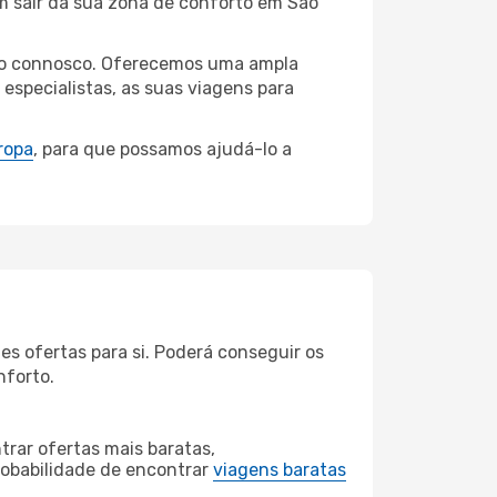
em sair da sua zona de conforto em São
aulo connosco. Oferecemos uma ampla
specialistas, as suas viagens para
ropa
, para que possamos ajudá-lo a
es ofertas para si. Poderá conseguir os
nforto.
rar ofertas mais baratas,
obabilidade de encontrar
viagens baratas