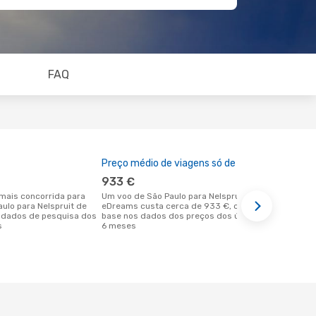
FAQ
Preço médio de viagens só de ida
A melhor al
933 €
julho
Um voo de São Paulo para Nelspruit na
janeiro é uma das melhores alturas
aulo para Nelspruit de
eDreams custa cerca de 933 €, com
para voar pa
 dados de pesquisa dos
base nos dados dos preços dos últimos
em São Paul
s
6 meses
reais dos no