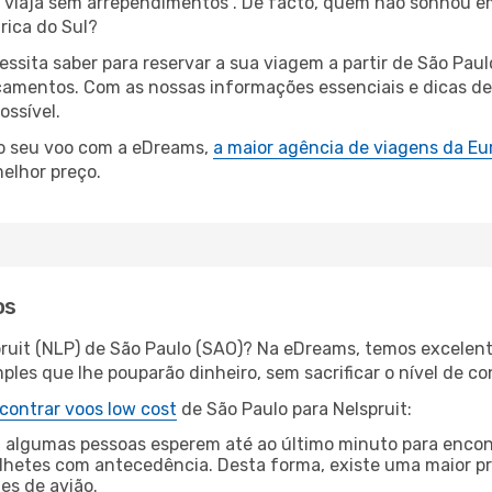
s, viaja sem arrependimentos”. De facto, quem não sonhou 
rica do Sul?
essita saber para reservar a sua viagem a partir de São P
amentos. Com as nossas informações essenciais e dicas de e
ossível.
 o seu voo com a eDreams,
a maior agência de viagens da Eu
elhor preço.
os
pruit (NLP) de São Paulo (SAO)? Na eDreams, temos excelent
les que lhe pouparão dinheiro, sem sacrificar o nível de co
contrar voos low cost
de São Paulo para Nelspruit:
 algumas pessoas esperem até ao último minuto para encont
hetes com antecedência. Desta forma, existe uma maior pr
tes de avião.