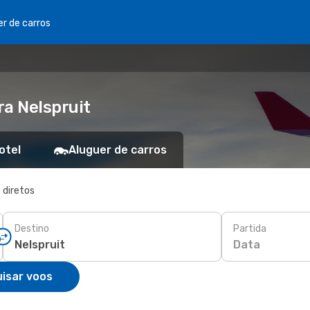
er de carros
ra Nelspruit
otel
Aluguer de carros
 diretos
Destino
Partida
Data
isar voos