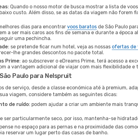
eas
: Quando o nosso motor de busca mostrar a lista de voos 
baixo custo. Além disso, se as datas da viagem não forem fi
 melhores dias para encontrar
voos baratos
de São Paulo par
dem a ser mais caros aos fins de semana e durante a época al
nseguir uma pechincha.
dade
: se pretende ficar num hotel, veja as nossas
ofertas de
recer-lhe grandes descontos no pacote total.
ms Prime
: ao subscrever o eDreams Prime, terá acesso a exc
m a vantagem adicional de viajar com mais flexibilidade e 
São Paulo para Nelspruit
os de serviço, desde a classe económica até à premium, ad
 sua viagem, considere também as seguintes dicas:
to de ruído
: podem ajudar a criar um ambiente mais tranqu
de ser particularmente seco, por isso, mantenha-se hidratad
 pense no espaço para as pernas e na proximidade das comod
ia reservar um lugar perto das casas de banho.