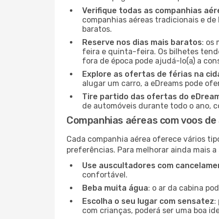
Verifique todas as companhias aér
companhias aéreas tradicionais e de 
baratos.
Reserve nos dias mais baratos
: os
feira e quinta-feira. Os bilhetes ten
fora de época pode ajudá-lo(a) a co
Explore as ofertas de férias na ci
alugar um carro, a eDreams pode ofe
Tire partido das ofertas do eDrea
de automóveis durante todo o ano, co
Companhias aéreas com voos de 
Cada companhia aérea oferece vários tip
preferências. Para melhorar ainda mais a
Use auscultadores com cancelamen
confortável.
Beba muita água
: o ar da cabina po
Escolha o seu lugar com sensatez
:
com crianças, poderá ser uma boa ide