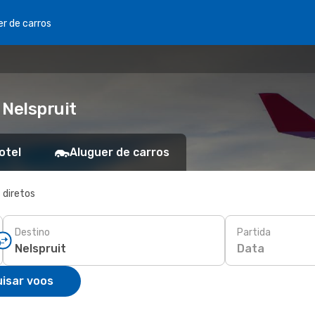
er de carros
 Nelspruit
otel
Aluguer de carros
 diretos
Destino
Partida
Data
isar voos