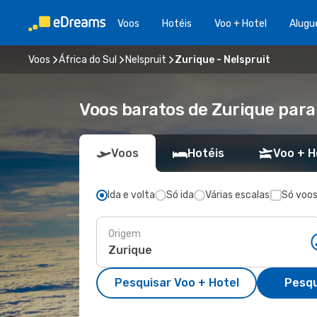
Voos
Hotéis
Voo + Hotel
Alugu
Voos
África do Sul
Nelspruit
Zurique - Nelspruit
Voos baratos de Zurique para
Voos
Hotéis
Voo + H
Ida e volta
Só ida
Várias escalas
Só voos
Origem
Pesquisar Voo + Hotel
Pesqu