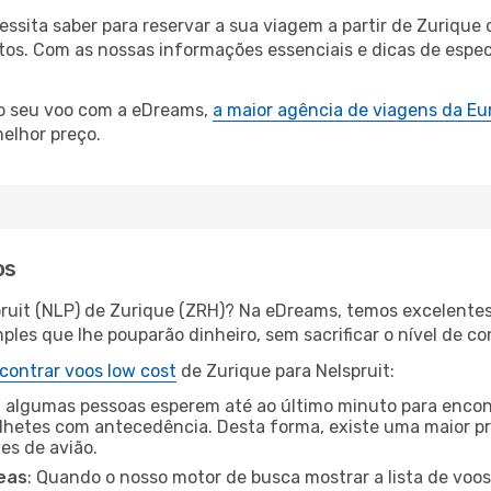
cessita saber para reservar a sua viagem a partir de Zuri
s. Com as nossas informações essenciais e dicas de especia
 o seu voo com a eDreams,
a maior agência de viagens da Eu
elhor preço.
os
pruit (NLP) de Zurique (ZRH)? Na eDreams, temos excelentes 
les que lhe pouparão dinheiro, sem sacrificar o nível de co
contrar voos low cost
de Zurique para Nelspruit:
 algumas pessoas esperem até ao último minuto para encont
hetes com antecedência. Desta forma, existe uma maior pr
tes de avião.
eas
: Quando o nosso motor de busca mostrar a lista de voos 