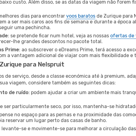
baixo custo. Além disso, se as datas da viagem não forem fi
 melhores dias para encontrar
voos baratos
de Zurique para 
dem a ser mais caros aos fins de semana e durante a época al
nseguir uma pechincha.
dade
: se pretende ficar num hotel, veja as nossas
ofertas de
recer-lhe grandes descontos no pacote total.
ms Prime
: ao subscrever o eDreams Prime, terá acesso a exc
m a vantagem adicional de viajar com mais flexibilidade e 
urique para Nelspruit
os de serviço, desde a classe económica até à premium, ad
 sua viagem, considere também as seguintes dicas:
to de ruído
: podem ajudar a criar um ambiente mais tranqu
de ser particularmente seco, por isso, mantenha-se hidratad
 pense no espaço para as pernas e na proximidade das comod
ia reservar um lugar perto das casas de banho.
: levante-se e movimente-se para melhorar a circulação das