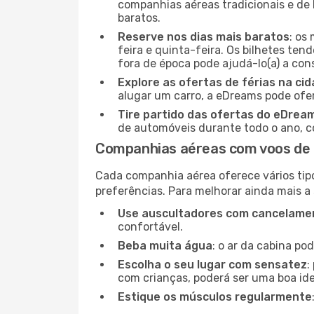
companhias aéreas tradicionais e de 
baratos.
Reserve nos dias mais baratos
: os
feira e quinta-feira. Os bilhetes ten
fora de época pode ajudá-lo(a) a co
Explore as ofertas de férias na ci
alugar um carro, a eDreams pode ofe
Tire partido das ofertas do eDrea
de automóveis durante todo o ano, co
Companhias aéreas com voos de Z
Cada companhia aérea oferece vários tip
preferências. Para melhorar ainda mais a
Use auscultadores com cancelamen
confortável.
Beba muita água
: o ar da cabina po
Escolha o seu lugar com sensatez
:
com crianças, poderá ser uma boa ide
Estique os músculos regularmente