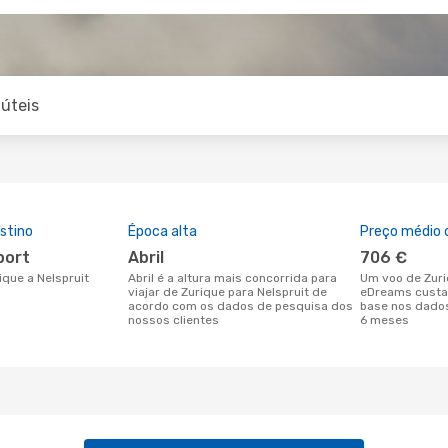
úteis
stino
Época alta
Preço médio d
rport
abril
706 €
rique a Nelspruit
abril é a altura mais concorrida para
Um voo de Zurique para Nelspruit na
viajar de Zurique para Nelspruit de
eDreams custa
acordo com os dados de pesquisa dos
base nos dados
nossos clientes
6 meses