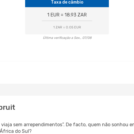
Taxa de câmbio
1 EUR = 18.93 ZAR
1 ZAR = 0.05 EUR
Última verificação a Sex., 07/08
pruit
s, viaja sem arrependimentos”. De facto, quem não sonhou e
África do Sul?