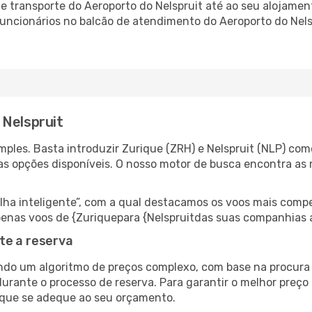
 transporte do Aeroporto do Nelspruit até ao seu alojament
 funcionários no balcão de atendimento do Aeroporto do Ne
 Nelspruit
ples. Basta introduzir Zurique (ZRH) e Nelspruit (NLP) como
as opções disponíveis. O nosso motor de busca encontra as 
 inteligente”, com a qual destacamos os voos mais compet
 apenas voos de {Zuriquepara {Nelspruitdas suas companhias 
te a reserva
do um algoritmo de preços complexo, com base na procura e
urante o processo de reserva. Para garantir o melhor preço 
 que se adeque ao seu orçamento.