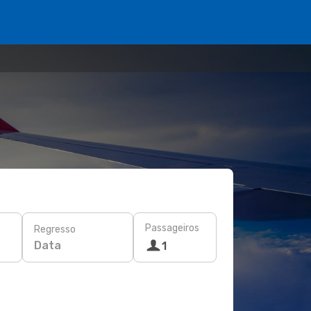
Passageiros
Regresso
Data
1