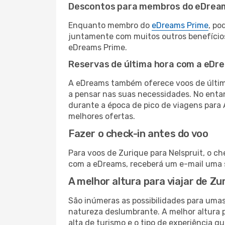
Descontos para membros do eDrea
Enquanto membro do
eDreams Prime
, po
juntamente com muitos outros benefício
eDreams Prime.
Reservas de última hora com a eDr
A eDreams também oferece voos de última
a pensar nas suas necessidades. No enta
durante a época de pico de viagens para 
melhores ofertas.
Fazer o check-in antes do voo
Para voos de Zurique para Nelspruit, o ch
com a eDreams, receberá um e-mail uma s
A melhor altura para viajar de Zu
São inúmeras as possibilidades para umas
natureza deslumbrante. A melhor altura p
alta de turismo e o tipo de experiência qu