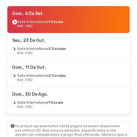
Sex., 9 De Out.
Dom., 6 De Set.
- Sáb., 17 De Out.
Sata International
Sata International
2 Escalas
1 Escala
RAI
RAI
- FNC
- FNC
Sata International
2 Escalas
FNC
- RAI
Sex., 23 De Out.
Sata International
2 Escalas
RAI
- FNC
Dom., 11 De Out.
Sata International
2 Escalas
RAI
- FNC
Dom., 30 De Ago.
Sata International
1 Escala
RAI
- FNC
Os preços apresentados nesta página estavam disponíveis
nos últimos 20 dias para os períodos especificados e não
devem ser considerados o preço final oferecido. Observe que a