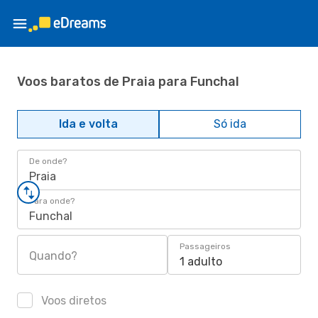
Voos baratos de Praia para Funchal
Ida e volta
Só ida
De onde?
Praia
Para onde?
Funchal
Passageiros
Quando?
1 adulto
Voos diretos