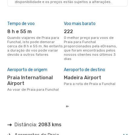
disponibilidade e os preços estão sujeitos a alterações.
Tempo de voo
Voo mais barato
Épo
8 h e 55 m
222
j
Quando viajares de Praia para
O melhor preço para voos de
junho é a altura mais
Funchal, isto pode demorar
Praia para Funchal
conc
cerca de 8 h e 55 m. No entanto,
proporcionados pela eDreams,
par
a duração do voo pode variar
que foram encontrados pelos
dad
devido a outros fatores
nossos clientes nos últimos 3
clie
dias
A m
res
Aeroporto de origem
Aeroporto de destino
m
Praia International
Madeira Airport
outubro é uma das melhores
Airport
altu
Para a rota de Praia a Funchal
com
Ao voar de Praia para Funchal
com
clie
Distância:
2083 kms