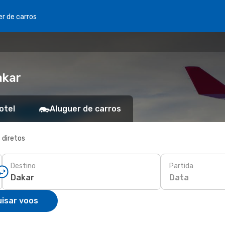
er de carros
akar
otel
Aluguer de carros
 diretos
Destino
Partida
Data
isar voos