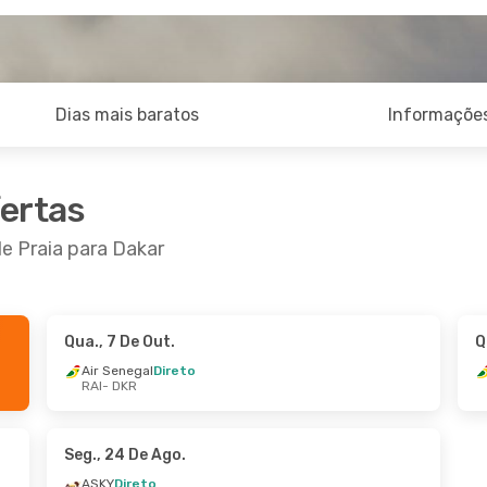
Dias mais baratos
Informações
fertas
e Praia para Dakar
Qua., 7 De Out.
Q
0 De Set.
- Sáb., 3 De Out.
Seg., 21 De Set.
- 
Air Senegal
Direto
RAI
- DKR
negal
Direto
Air Senegal
Direto
DKR
RAI
- DKR
negal
Direto
Air Senegal
Direto
RAI
DKR
- RAI
Seg., 24 De Ago.
ASKY
Direto