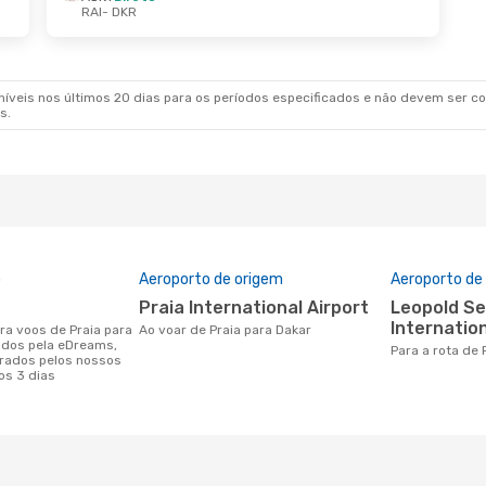
RAI
- DKR
veis nos últimos 20 dias para os períodos especificados e não devem ser con
s.
o
Aeroporto de origem
Aeroporto de
Praia International Airport
Leopold Sedar Senghor
Internation
Ao voar de Praia para Dakar
ados pela eDreams,
Para a rota de
rados pelos nossos
os 3 dias