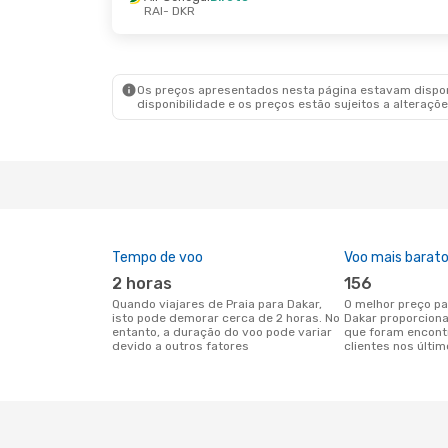
RAI
- DKR
Sex., 11 De Set.
- Dom., 13 De Set.
Air Senegal
Direto
RAI
- DKR
Air Senegal
Direto
DKR
- RAI
Os preços apresentados nesta página estavam disponí
disponibilidade e os preços estão sujeitos a alteraçõe
Tempo de voo
Voo mais barat
2 horas
156
Quando viajares de Praia para Dakar,
O melhor preço para voos de Praia para
isto pode demorar cerca de 2 horas. No
Dakar proporcion
entanto, a duração do voo pode variar
que foram encont
devido a outros fatores
clientes nos últim