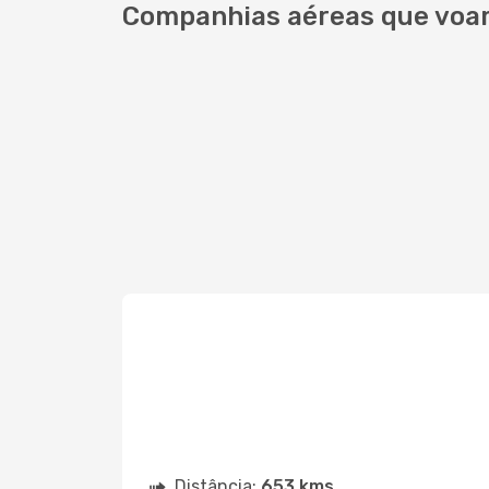
Companhias aéreas que voam
Distância:
653 kms