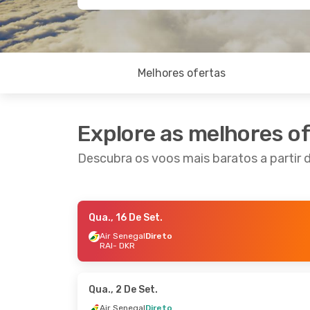
Melhores ofertas
Explore as melhores o
Descubra os voos mais baratos a partir d
Qua., 16 De Set.
Sex., 21 De Ago.
- Dom., 23 De Ago.
Qua., 3
Air Senegal
Direto
RAI
- DKR
ASKY
Direto
Air Se
RAI
- DKR
RAI
- 
Air Senegal
Direto
Air Se
DKR
- RAI
DKR
- 
Qua., 2 De Set.
Air Senegal
Direto