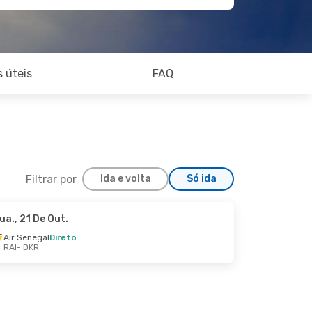
 úteis
FAQ
Filtrar por
Ida e volta
Só ida
ua., 21 De Out.
Sex., 25 De Set.
Air Senegal
Direto
RAI
- DKR