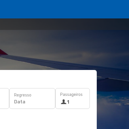
Passageiros
Regresso
Data
1