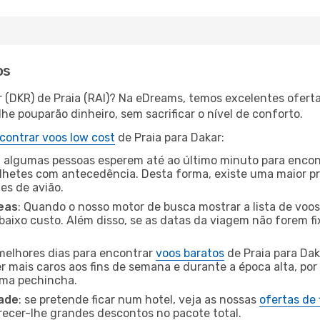
os
r (DKR) de Praia (RAI)? Na eDreams, temos excelentes oferta
he pouparão dinheiro, sem sacrificar o nível de conforto.
contrar voos low cost
de Praia para Dakar:
 algumas pessoas esperem até ao último minuto para encont
hetes com antecedência. Desta forma, existe uma maior pr
tes de avião.
eas
: Quando o nosso motor de busca mostrar a lista de voos 
baixo custo. Além disso, se as datas da viagem não forem fi
 melhores dias para encontrar
voos baratos
de Praia para Dak
r mais caros aos fins de semana e durante a época alta, por
uma pechincha.
dade
: se pretende ficar num hotel, veja as nossas
ofertas de
recer-lhe grandes descontos no pacote total.