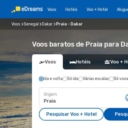
Voos
Hotéis
Voo + Hotel
Alugu
Voos
Senegal
Dakar
Praia - Dakar
Voos baratos de Praia para D
Voos
Hotéis
Voo + H
Ida e volta
Só ida
Várias escalas
Só voos
Origem
Pesquisar Voo + Hotel
Pesqu