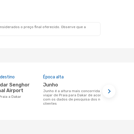
siderados o preço final oferecido. Observe que a
 destino
Época alta
Companhia
nesta rota
junho
Air Senegal, ASKY, Ethiopian
al Airport
junho é a altura mais concorrida para
Airlines
viajar de Praia para Dakar de acordo
 Praia a Dakar
com os dados de pesquisa dos nossos
Companhias aéreas que viajam de Praia
clientes
para Dakar