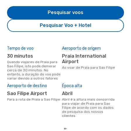
Pesquisar voos
Pesquisar Voo + Hotel
Tempo de voo
Aeroporto de origem
Com
ope
30 minutos
Praia International
H
Airport
Quando viajares de Praia para
Sao Filipe, isto pode demorar
Companhias aéreas que viajam
Ao voar de Praia para Sao Filipe
cerca de 30 minutos. No
de P
entanto, a duração do voo pode
variar devido a outros fatores
A m
Aeroporto de destino
Época alta
res
Sao Filipe Airport
abril
m
Para a rota de Praia a Sao Filipe
abril é a altura mais concorrida
junho é uma das melhores
para viajar de Praia para Sao
altu
Filipe de acordo com os dados
com
de pesquisa dos nossos
com
clientes
clie