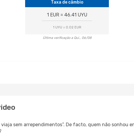
Taxa de câmbio
1 EUR = 46.41 UYU
1 UYU = 0.02 EUR
Última verificação a Qui., 06/08
video
s, viaja sem arrependimentos”. De facto, quem não sonhou e
?