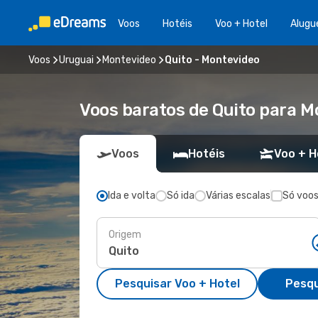
Voos
Hotéis
Voo + Hotel
Alugu
Voos
Uruguai
Montevideo
Quito - Montevideo
Voos baratos de Quito para 
Voos
Hotéis
Voo + H
Ida e volta
Só ida
Várias escalas
Só voos
Origem
Pesquisar Voo + Hotel
Pesqu