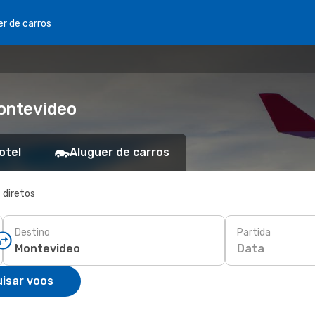
er de carros
Montevideo
otel
Aluguer de carros
 diretos
Destino
Partida
Data
isar voos