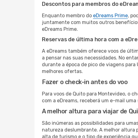
Descontos para membros do eDrea
Enquanto membro do
eDreams Prime
, po
juntamente com muitos outros benefício
eDreams Prime.
Reservas de última hora com a eDr
A eDreams também oferece voos de última
a pensar nas suas necessidades. No enta
durante a época de pico de viagens para 
melhores ofertas.
Fazer o check-in antes do voo
Para voos de Quito para Montevideo, o ch
com a eDreams, receberá um e-mail uma s
A melhor altura para viajar de Q
São inúmeras as possibilidades para umas
natureza deslumbrante. A melhor altura p
alta de turismo e o tipo de experiência qu