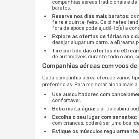
companhias aéreas tradicionais e de 
baratos.
Reserve nos dias mais baratos
: os
feira e quinta-feira. Os bilhetes ten
fora de época pode ajudá-lo(a) a co
Explore as ofertas de férias na ci
desejar alugar um carro, a eDreams 
Tire partido das ofertas do eDrea
de automóveis durante todo o ano, co
Companhias aéreas com voos de 
Cada companhia aérea oferece vários tip
preferências. Para melhorar ainda mais a
Use auscultadores com cancelamen
confortável.
Beba muita água
: o ar da cabina po
Escolha o seu lugar com sensatez
:
com crianças, poderá ser uma boa ide
Estique os músculos regularmente