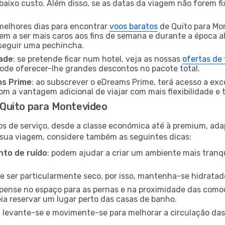
baixo custo. Além disso, se as datas da viagem não forem fi
 melhores dias para encontrar
voos baratos
de Quito para Mo
dem a ser mais caros aos fins de semana e durante a época al
nseguir uma pechincha.
dade
: se pretende ficar num hotel, veja as nossas
ofertas de
pode oferecer-lhe grandes descontos no pacote total.
ms Prime
: ao subscrever o eDreams Prime, terá acesso a exc
m a vantagem adicional de viajar com mais flexibilidade e 
Quito para Montevideo
os de serviço, desde a classe económica até à premium, ad
 sua viagem, considere também as seguintes dicas:
to de ruído
: podem ajudar a criar um ambiente mais tranqu
de ser particularmente seco, por isso, mantenha-se hidratad
 pense no espaço para as pernas e na proximidade das comod
ia reservar um lugar perto das casas de banho.
: levante-se e movimente-se para melhorar a circulação das