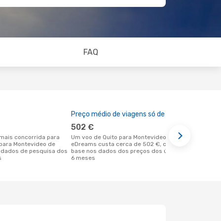
FAQ
Preço médio de viagens só de ida
A melhor al
502 €
agosto
Um voo de Quito para Montevideo na
junho é uma das melhores alturas para
o para Montevideo de
eDreams custa cerca de 502 €, com
voar para M
 dados de pesquisa dos
base nos dados dos preços dos últimos
Quito de ac
s
6 meses
dos nossos 