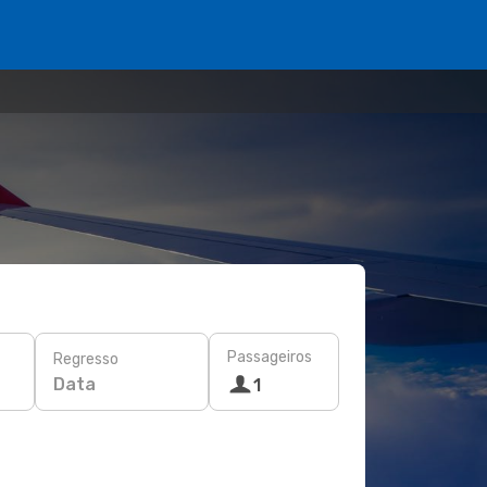
Passageiros
Regresso
Data
1