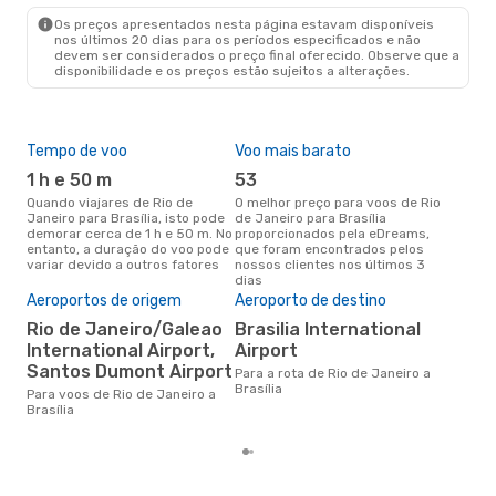
BSB
- RIO
Os preços apresentados nesta página estavam disponíveis
nos últimos 20 dias para os períodos especificados e não
devem ser considerados o preço final oferecido. Observe que a
disponibilidade e os preços estão sujeitos a alterações.
Tempo de voo
Voo mais barato
Épo
1 h e 50 m
53
j
Quando viajares de Rio de
O melhor preço para voos de Rio
junho é a altura mais
Janeiro para Brasília, isto pode
de Janeiro para Brasília
conc
demorar cerca de 1 h e 50 m. No
proporcionados pela eDreams,
Jane
entanto, a duração do voo pode
que foram encontrados pelos
com
variar devido a outros fatores
nossos clientes nos últimos 3
nos
dias
Pre
de 
Aeroportos de origem
Aeroporto de destino
14
Rio de Janeiro/Galeao
Brasilia International
International Airport,
Airport
Um voo de Rio de Janeiro para
Bra
Santos Dumont Airport
Para a rota de Rio de Janeiro a
de 
Brasília
Para voos de Rio de Janeiro a
dos
Brasília