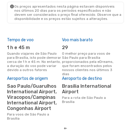
BSB
- SAO
Os preços apresentados nesta página estavam disponíveis
nos últimos 20 dias para os períodos especificados e não
devem ser considerados o preço final oferecido. Observe que a
disponibilidade e os preços estão sujeitos a alterações.
Tempo de voo
Voo mais barato
Épo
1 h e 45 m
29
j
Quando viajares de São Paulo
O melhor preço para voos de
junho é a altura mais
para Brasília, isto pode demorar
São Paulo para Brasília
conc
cerca de 1 h e 45 m. No entanto,
proporcionados pela eDreams,
Paul
a duração do voo pode variar
que foram encontrados pelos
com
devido a outros fatores
nossos clientes nos últimos 3
nos
dias
Aeroportos de origem
Aeroporto de destino
Pre
Sao Paulo/Guarulhos
Brasilia International
de 
International Airport,
Airport
10
Viracopos/Campinas
Para a rota de São Paulo a
Um voo de São Paulo para
Brasília
International Airport,
Bra
Congonhas Airport
de 
dos
Para voos de São Paulo a
Brasília