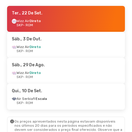
Ter., 29 De Set.
Ter., 22 De Set.
- Sáb., 3 De Out.
Wizz Air
Wizz Air
Direto
Direto
SKP
SKP
- ROM
- ROM
Wizz Air
Direto
ROM
- SKP
Sáb., 3 De Out.
Qui., 27 De Ago.
Wizz Air
Direto
- Dom., 30 De Ago.
SKP
- ROM
Wizz Air
Direto
SKP
- ROM
Wizz Air
Direto
Sáb., 29 De Ago.
ROM
- SKP
Wizz Air
Direto
SKP
- ROM
Qui., 10 De Set.
Air Serbia
1 Escala
SKP
- ROM
Os preços apresentados nesta página estavam disponíveis
nos últimos 20 dias para os períodos especificados e não
devem ser considerados o preço final oferecido. Observe que a