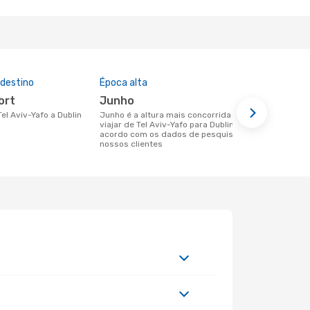
 destino
Época alta
Preço médi
port
junho
367 €
Tel Aviv-Yafo a Dublin
junho é a altura mais concorrida para
Um voo de Tel Aviv-Yafo para Dublin na
viajar de Tel Aviv-Yafo para Dublin de
eDreams cus
acordo com os dados de pesquisa dos
base nos da
nossos clientes
6 meses