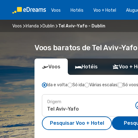
Voos
Hotéis
Voo + Hotel
Alugu
Voos
Irlanda
Dublin
Tel Aviv-Yafo - Dublin
Voos baratos de Tel Aviv-Yafo
Voos
Hotéis
Voo + H
Ida e volta
Só ida
Várias escalas
Só voos
Origem
Pesquisar Voo + Hotel
Pesqu