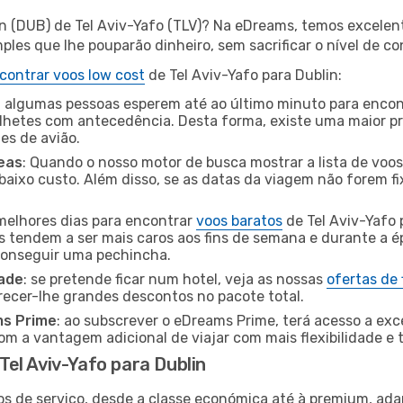
in (DUB) de Tel Aviv-Yafo (TLV)? Na eDreams, temos excelent
les que lhe pouparão dinheiro, sem sacrificar o nível de co
contrar voos low cost
de Tel Aviv-Yafo para Dublin:
 algumas pessoas esperem até ao último minuto para encont
hetes com antecedência. Desta forma, existe uma maior pr
tes de avião.
eas
: Quando o nosso motor de busca mostrar a lista de voos 
baixo custo. Além disso, se as datas da viagem não forem fi
 melhores dias para encontrar
voos baratos
de Tel Aviv-Yafo
es tendem a ser mais caros aos fins de semana e durante a é
 conseguir uma pechincha.
dade
: se pretende ficar num hotel, veja as nossas
ofertas de
recer-lhe grandes descontos no pacote total.
ms Prime
: ao subscrever o eDreams Prime, terá acesso a exc
m a vantagem adicional de viajar com mais flexibilidade e 
el Aviv-Yafo para Dublin
os de serviço, desde a classe económica até à premium, ad