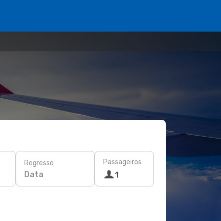
Passageiros
Regresso
Data
1