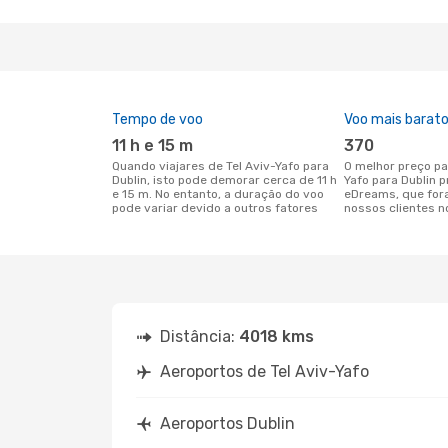
Tempo de voo
Voo mais barat
11 h e 15 m
370
Quando viajares de Tel Aviv-Yafo para
O melhor preço para voos de Tel Aviv-
Dublin, isto pode demorar cerca de 11 h
Yafo para Dublin 
e 15 m. No entanto, a duração do voo
eDreams, que for
pode variar devido a outros fatores
nossos clientes n
Distância:
4018 kms
Aeroportos de Tel Aviv-Yafo
Aeroportos Dublin