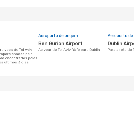
o
Aeroporto de origem
Aeroporto de
Ben Gurion Airport
Dublin Air
Ao voar de Tel Aviv-Yafo para Dublin
Para a rota de 
proporcionados pela
am encontrados pelos
os últimos 3 dias