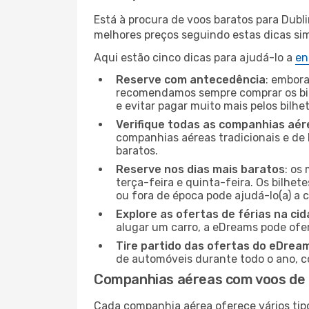
Está à procura de voos baratos para Dubl
melhores preços seguindo estas dicas simp
Aqui estão cinco dicas para ajudá-lo a
en
Reserve com antecedência
: embora
recomendamos sempre comprar os bil
e evitar pagar muito mais pelos bilhe
Verifique todas as companhias aér
companhias aéreas tradicionais e de 
baratos.
Reserve nos dias mais baratos
: os
terça-feira e quinta-feira. Os bilhet
ou fora de época pode ajudá-lo(a) a
Explore as ofertas de férias na ci
alugar um carro, a eDreams pode ofe
Tire partido das ofertas do eDrea
de automóveis durante todo o ano, co
Companhias aéreas com voos de T
Cada companhia aérea oferece vários tip