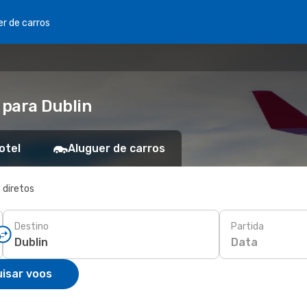
er de carros
 para Dublin
otel
Aluguer de carros
 diretos
Destino
Partida
Data
isar voos