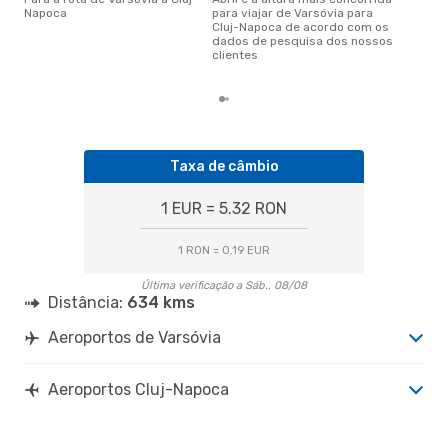
junho é uma das melhores
Napoca
para viajar de Varsóvia para
altu
Cluj-Napoca de acordo com os
Nap
dados de pesquisa dos nossos
Var
clientes
dad
Taxa de câmbio
1 EUR = 5.32 RON
1 RON = 0.19 EUR
Última verificação a Sáb., 08/08
Distância:
634 kms
Aeroportos de Varsóvia
Aeroportos Cluj-Napoca