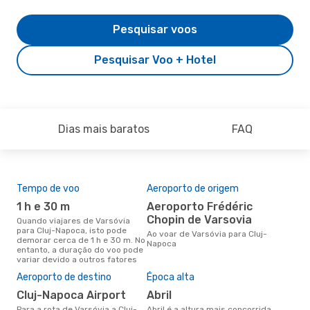
Pesquisar voos
Pesquisar Voo + Hotel
Dias mais baratos
FAQ
Tempo de voo
Aeroporto de origem
Com
ope
1 h e 30 m
Aeroporto Frédéric
Lo
Chopin de Varsovia
Quando viajares de Varsóvia
para Cluj-Napoca, isto pode
Companhias aéreas que viajam
Ao voar de Varsóvia para Cluj-
demorar cerca de 1 h e 30 m. No
de 
Napoca
entanto, a duração do voo pode
variar devido a outros fatores
A m
Aeroporto de destino
Época alta
res
Cluj-Napoca Airport
abril
n
Para a rota de Varsóvia a Cluj-
abril é a altura mais concorrida