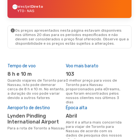
Westjet
Direto
YTO
- NAS
Os preços apresentados nesta página estavam disponíveis
nos últimos 20 dias para os períodos especificados e não
devem ser considerados o preço final oferecido. Observe que a
disponibilidade e os preços estão sujeitos a alterações.
Tempo de voo
Voo mais barato
Com
ope
8 h e 10 m
103
P
Quando viajares de Toronto para
O melhor preço para voos de
Nassau, isto pode demorar
Toronto para Nassau
Companhias aéreas que viajam
cerca de 8 h e 10 m. No entanto,
proporcionados pela eDreams,
de 
a duração do voo pode variar
que foram encontrados pelos
devido a outros fatores
nossos clientes nos últimos 3
dias
A m
Aeroporto de destino
Época alta
res
Lynden Pindling
abril
d
International Airport
abril é a altura mais concorrida
setembro é uma das melhores
para viajar de Toronto para
altu
Para a rota de Toronto a Nassau
Nassau de acordo com os
com
dados de pesquisa dos nossos
aco