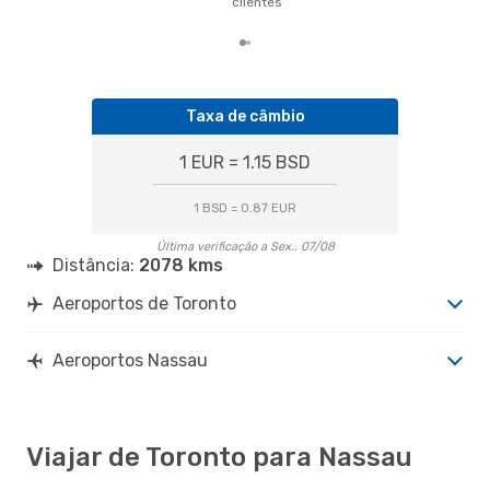
clientes
nos
Taxa de câmbio
1 EUR = 1.15 BSD
1 BSD = 0.87 EUR
Última verificação a Sex., 07/08
Distância:
2078 kms
Aeroportos de Toronto
Aeroportos Nassau
Viajar de Toronto para Nassau